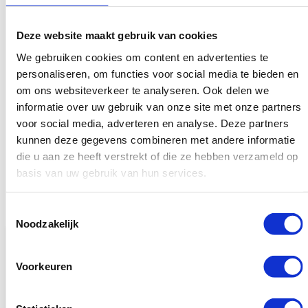
backlinks in uw website naar kwalitatief zeer goed lopende
websites in Google, zodat u jarenlang gewaardeerd wordt in de
Deze website maakt gebruik van cookies
zoekmachines.
We gebruiken cookies om content en advertenties te
personaliseren, om functies voor social media te bieden en
Neem contact met ons op via ons
contactformulier
of
om ons websiteverkeer te analyseren. Ook delen we
telefonisch via de gegevens die u hier vindt op de
informatie over uw gebruik van onze site met onze partners
contactpagina van onze website en vraag bij ons een offerte
voor social media, adverteren en analyse. Deze partners
aan. Wij nemen dan direct contact met u op.
kunnen deze gegevens combineren met andere informatie
die u aan ze heeft verstrekt of die ze hebben verzameld op
basis van uw gebruik van hun services.
Toestemmingsselectie
Noodzakelijk
Bespaar tot 10%
Bespaa
Voorkeuren