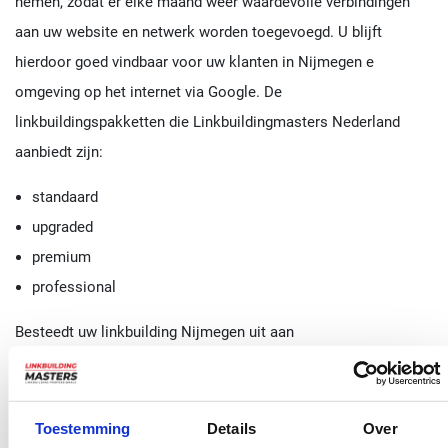
nemen, zodat er elke maand weer waardevolle verbindingen
aan uw website en netwerk worden toegevoegd. U blijft
hierdoor goed vindbaar voor uw klanten in Nijmegen e
omgeving op het internet via Google. De
linkbuildingspakketten die Linkbuildingmasters Nederland
aanbiedt zijn:
standaard
upgraded
premium
professional
Besteedt uw linkbuilding Nijmegen uit aan
Linkbuildingmasters.nl
Bij ons bedrijf treft u de specialisten in linkbuilding die precies
weten waar u moet zijn. Wij bouwen op professionle wijze
Toestemming
Details
Over