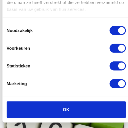
die u aan ze heeft verstrekt of die ze hebben verzameld op
basis van uw gebruik van hun services.
SEO in 2026 vraagt om andere accenten dan een paar
jaar geleden. Zoekmachines geven vaker directe
Toestemmingsselectie
Noodzakelijk
antwoorden, bezoekers beslissen sneller...
Lees verder
2 januari 2026
Voorkeuren
Statistieken
Marketing
OK