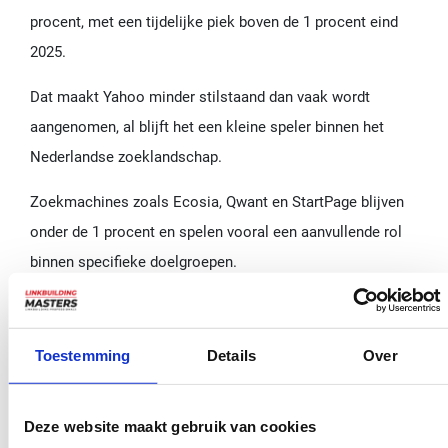
procent, met een tijdelijke piek boven de 1 procent eind
2025.
Dat maakt Yahoo minder stilstaand dan vaak wordt
aangenomen, al blijft het een kleine speler binnen het
Nederlandse zoeklandschap.
Zoekmachines zoals Ecosia, Qwant en StartPage blijven
onder de 1 procent en spelen vooral een aanvullende rol
binnen specifieke doelgroepen.
Ken je markt en je zoekgedrag
Welke zoekmachines relevant zijn, hangt sterk af van je
Toestemming
Details
Over
markt en doelgroep. In Nederland blijft Google de
belangrijkste basis voor
SEO
, maar de cijfers laten zien
Deze website maakt gebruik van cookies
dat een bredere kijk steeds relevanter wordt.