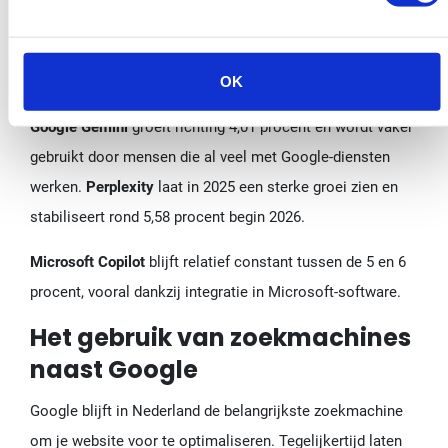
aandeel daalt licht van ongeveer 84,85 procent eind 2025
naar 83,60 procent in januari 2026. Dat verschil is klein,
OK
maar laat zien dat alternatieven terrein winnen.
Google Gemini
groeit richting 4,01 procent en wordt vaker
gebruikt door mensen die al veel met Google-diensten
werken.
Perplexity
laat in 2025 een sterke groei zien en
stabiliseert rond 5,58 procent begin 2026.
Microsoft Copilot
blijft relatief constant tussen de 5 en 6
procent, vooral dankzij integratie in Microsoft-software.
Het gebruik van zoekmachines
naast Google
Google blijft in Nederland de belangrijkste zoekmachine
om je website voor te optimaliseren. Tegelijkertijd laten