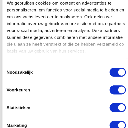
We gebruiken cookies om content en advertenties te
personaliseren, om functies voor social media te bieden en
Richt je je op internationale markten, dan verschuift het
om ons websiteverkeer te analyseren. Ook delen we
speelveld verder. In China blijft Baidu dominant, terwijl in
informatie over uw gebruik van onze site met onze partners
Rusland en omliggende regio’s Yandex een hoofdrol
voor social media, adverteren en analyse. Deze partners
speelt. Ook binnen Nederland zie je dat herkomst minder
kunnen deze gegevens combineren met andere informatie
die u aan ze heeft verstrekt of die ze hebben verzameld op
bepalend wordt en gebruik steeds meer afhangt van
basis van uw gebruik van hun services.
functionaliteit en vertrouwen.
De opkomst van AI als
Toestemmingsselectie
Noodzakelijk
alternatief voor zoeken
Naast traditionele zoekmachines gebruiken steeds meer
Voorkeuren
Nederlanders AI-tools om informatie te vinden. Deze
tools nemen geen klassieke zoekmachine over, maar
Statistieken
vervullen wel een vergelijkbare rol bij informatieve vragen.
Marketing
ChatGPT
blijft veruit de meest gebruikte AI-tool. Het