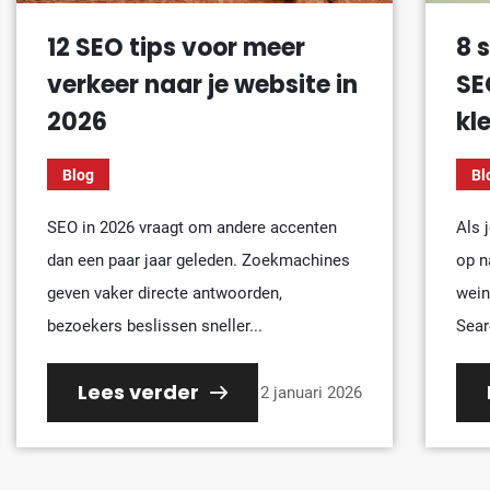
12 SEO tips voor meer
8 
verkeer naar je website in
SE
2026
kl
Blog
Bl
SEO in 2026 vraagt om andere accenten
Als 
dan een paar jaar geleden. Zoekmachines
op n
geven vaker directe antwoorden,
wein
bezoekers beslissen sneller...
Sear
Lees verder
2 januari 2026