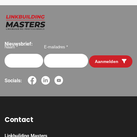
Nieuwsbrief:
Naam *
E-mailadres *
Aanmelden
Socials:
Contact
Linkbuilding Masters