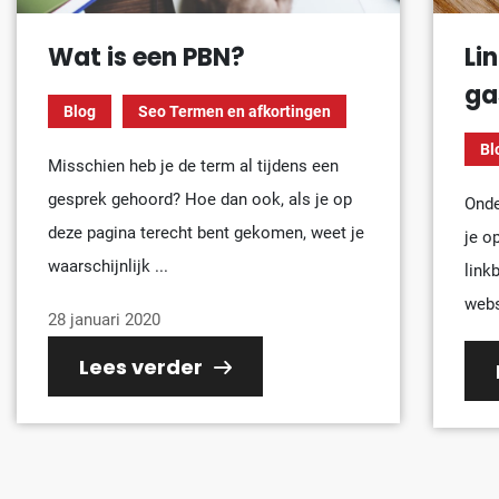
Wat is een PBN?
Li
ga
Blog
Seo Termen en afkortingen
Bl
Misschien heb je de term al tijdens een
gesprek gehoord? Hoe dan ook, als je op
Onde
deze pagina terecht bent gekomen, weet je
je o
waarschijnlijk ...
link
websi
28 januari 2020
Lees verder