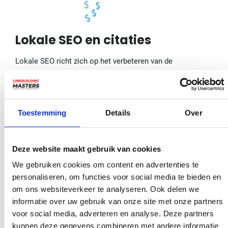
Lokale SEO en citaties
Lokale SEO richt zich op het verbeteren van de
zichtbaarheid van je bedrijf in zoekopdrachten die lokaal
relevant zijn. Het optimaliseren van citaties en je Google
Mijn Bedrijf-profiel spelen hierbij een cruciale rol.
Toestemming
Details
Over
Het optimaliseren voor lokale
zoekopdrachten
Deze website maakt gebruik van cookies
We gebruiken cookies om content en advertenties te
Bij het optimaliseren voor lokale zoekopdrachten is het
personaliseren, om functies voor social media te bieden en
om ons websiteverkeer te analyseren. Ook delen we
doel om jouw bedrijf hoog in de lokale zoekresultaten te
informatie over uw gebruik van onze site met onze partners
krijgen. Dit kan door je aan te melden bij lokale
voor social media, adverteren en analyse. Deze partners
bedrijvengidsen en websites zoals Google Mijn Bedrijf en
kunnen deze gegevens combineren met andere informatie