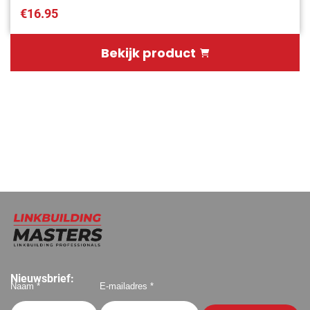
€16.95
Bekijk product
Nieuwsbrief:
Naam *
E-mailadres *