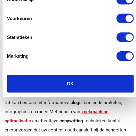
Door regelmatig de prestaties van je website te analyseren en
te meten, kun je verbeterpunten identificeren en je online
Voorkeuren
aanwezigheid optimaliseren. Zorg ervoor dat je de tools en
bronnen gebruikt die het best aansluiten bij de behoeften van
Statistieken
je bedrijf.
Contentcreatie en management
Marketing
Het schrijven van boeiende content
OK
Om je
organisch verkeer
te vergroten, is het belangrijk om
boeiende en relevante content te creëren voor uw doelgroep.
Dit kan bestaan uit informatieve
blogs
, boeiende artikelen,
infographics en meer. Met behulp van
zoekmachine
optimalisatie
en effectieve
copywriting
technieken kunt u
ervoor zorgen dat uw content goed aansluit bij de behoeften