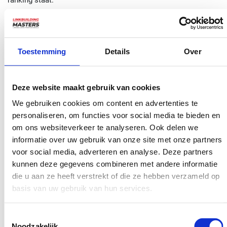
ranking staat.
Hieronder een kort overzicht van de belangrijkste
verkeersbronnen die je kunt meten:
Toestemming
Details
Over
Organisch zoeken:
Verkeer afkomstig van onbetaalde
zoekresultaten van zoekmachines zoals Google.
Deze website maakt gebruik van cookies
Betaald zoeken:
Verkeer afkomstig van betaalde
We gebruiken cookies om content en advertenties te
advertenties op zoekmachines, zoals Google Ads.
personaliseren, om functies voor social media te bieden en
Sociale media:
Verkeer afkomstig van sociale
om ons websiteverkeer te analyseren. Ook delen we
mediaplatforms zoals Facebook, Twitter of LinkedIn.
informatie over uw gebruik van onze site met onze partners
voor social media, adverteren en analyse. Deze partners
Direct verkeer:
Bezoekers die je website rechtstreeks
kunnen deze gegevens combineren met andere informatie
intypen in de adresbalk van hun browser of via
die u aan ze heeft verstrekt of die ze hebben verzameld op
bladwijzers.
basis van uw gebruik van hun services.
Referral verkeer:
Verkeer afkomstig van andere
websites die naar je website linken.
Toestemmingsselectie
Noodzakelijk