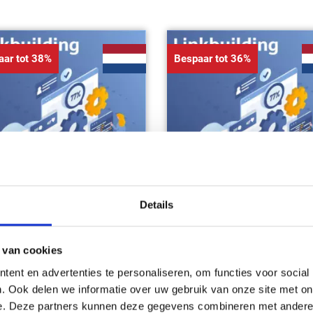
aar tot 38%
Bespaar tot 36%
nkbuilding pakket
Linkbuilding pakke
Details
edium
Large
€249.95
€449.95
399.95
€ 699.95
 van cookies
ent en advertenties te personaliseren, om functies voor social
pties selecteren
Opties selecteren
. Ook delen we informatie over uw gebruik van onze site met on
e. Deze partners kunnen deze gegevens combineren met andere i