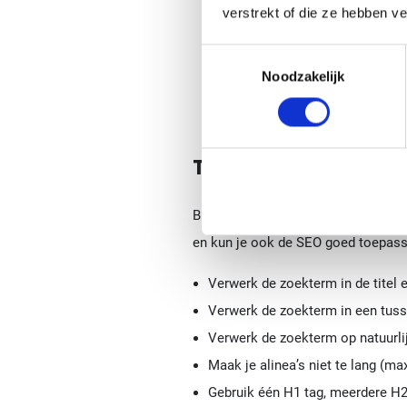
verstrekt of die ze hebben v
Toestemmingsselectie
Noodzakelijk
Tip 3: Houd een goede
Bij het schrijven van je teksten is
en kun je ook de SEO goed toepasse
Verwerk de zoekterm in de titel e
Verwerk de zoekterm in een tus
Verwerk de zoekterm op natuurlij
Maak je alinea’s niet te lang (m
Gebruik één H1 tag, meerdere H2