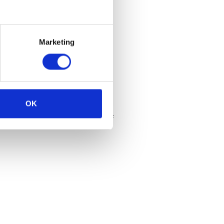
Marketing
eksten
OK
et een stuk makkelijker voor jezelf