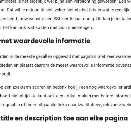
nmiddels is het eigenlijk wel bijna een verplichting geworden. Een
 Dat wil je natuurlijk niet, zeker niet als het iets is wat je redel
n heeft jouw website een SSL-certificaat nodig. Dit kun je installere
ar het kan ook wat kosten met zich meebrengen.
n met waardevolle informatie
den in de meeste gevallen opgevuld met pagina’s met zeer waardevo
 bieden en plaatst daarom de meest waardevolle informatie bovenaa
 houdt
op een zoekterm scoren en bedenk hoe jij een nog waardevoller arti
 hoeft niet altijd. Je kunt ook een artikel maken met betere informat
infographic of meer uitgaande links naar kwalitatieve, relevante web
title en description toe aan elke pagina