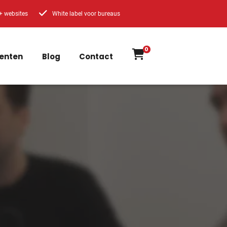
+ websites
White label voor bureaus
0
enten
Blog
Contact