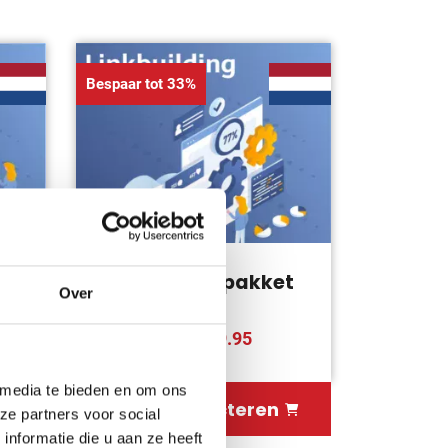
Bespaar tot 33%
t
Linkbuilding pakket
Over
Extra Large
€999.95
€ 1495.95
 media te bieden en om ons
Opties selecteren
ze partners voor social
nformatie die u aan ze heeft