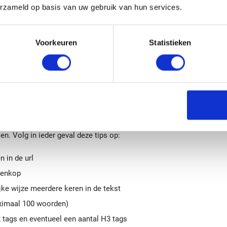
erzameld op basis van uw gebruik van hun services.
Voorkeuren
Statistieken
 structuur aan bij het schrijven van je t
 het aan te raden om een vaste structuur aan te houden. Zo maak je h
n. Volg in ieder geval deze tips op:
n in de url
senkop
ke wijze meerdere keren in de tekst
aximaal 100 woorden)
 tags en eventueel een aantal H3 tags