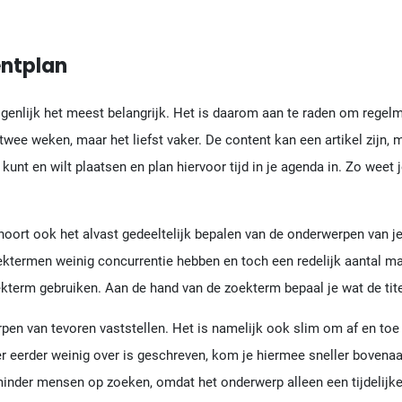
entplan
igenlijk het meest belangrijk. Het is daarom aan te raden om regel
r twee weken, maar het liefst vaker. De content kan een artikel zijn,
nt en wilt plaatsen en plan hiervoor tijd in je agenda in. Zo weet j
hoort ook het alvast gedeeltelijk bepalen van de onderwerpen van j
ektermen weinig concurrentie hebben en toch een redelijk aantal m
oekterm gebruiken. Aan de hand van de zoekterm bepaal je wat de titel
rpen van tevoren vaststellen. Het is namelijk ook slim om af en toe 
er eerder weinig over is geschreven, kom je hiermee sneller bovenaa
d minder mensen op zoeken, omdat het onderwerp alleen een tijdelijke