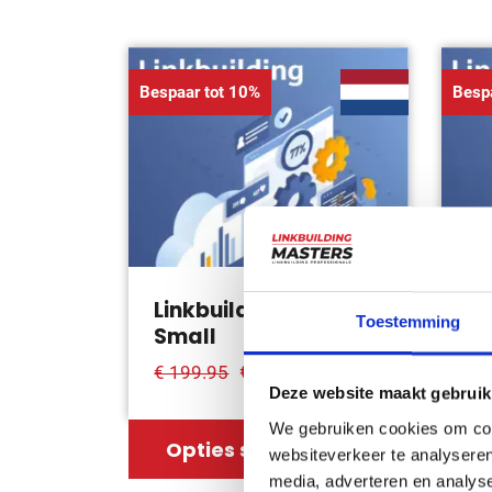
Bespaar tot 10%
Besp
Linkbuilding pakket
Li
Toestemming
Small
M
€179.95
€ 199.95
€ 
Deze website maakt gebruik
We gebruiken cookies om cont
Opties selecteren
O
websiteverkeer te analyseren
media, adverteren en analys