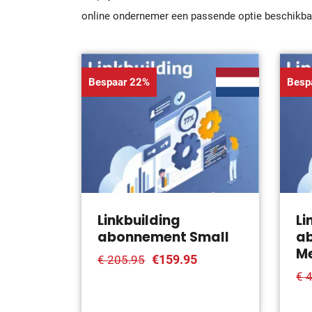
online ondernemer een passende optie beschikbaa
Bespaar 22%
Besp
Linkbuilding
Li
abonnement Small
a
M
€159.95
€ 205.95
€ 