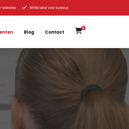
+ websites
White label voor bureaus
0
enten
Blog
Contact