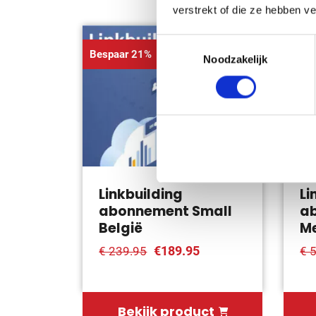
verstrekt of die ze hebben v
Toestemmingsselectie
Bespaar 21%
Besp
Noodzakelijk
Linkbuilding
Li
abonnement Small
a
België
Me
€189.95
€ 239.95
€ 
Bekijk product