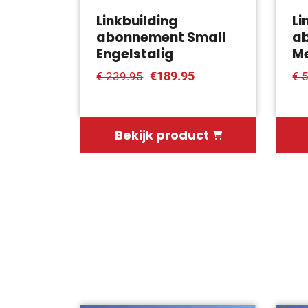
Linkbuilding
Li
abonnement Small
a
Engelstalig
Me
€189.95
€ 239.95
€ 
Bekijk product