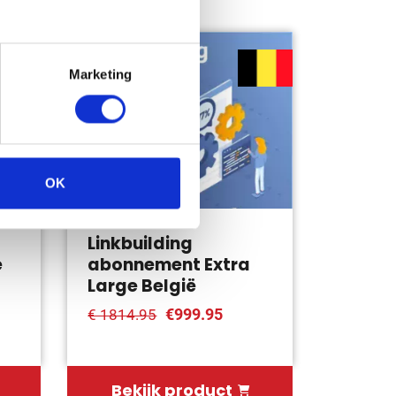
Bespaar 45%
Marketing
OK
Linkbuilding
e
abonnement Extra
Large België
€999.95
€ 1814.95
Bekijk product