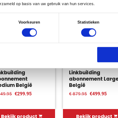
erzameld op basis van uw gebruik van hun services.
aar 45%
Bespaar 43%
Voorkeuren
Statistieken
nkbuilding
Linkbuilding
bonnement
abonnement Larg
dium België
België
€299.95
€499.95
549.95
€ 879.95
Bekijk product
Bekijk product