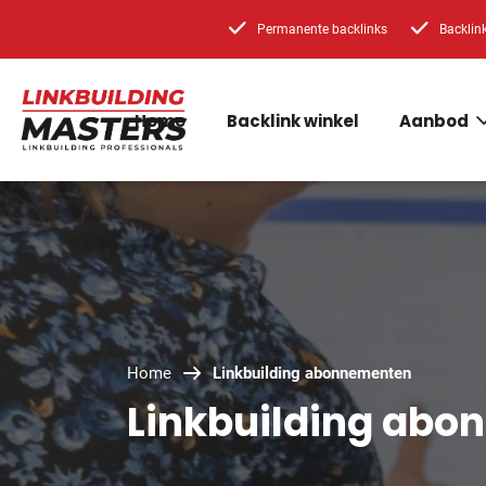
Permanente backlinks
Backlin
Home
Backlink winkel
Aanbod
Home
Linkbuilding abonnementen
Linkbuilding ab