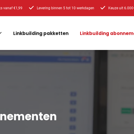
ks vanaf €1,99
Levering binnen 5 tot 10 werkdagen
Keuze uit 6.000
Linkbuilding pakketten
Linkbuilding abonnem
onnementen