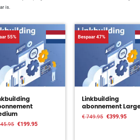
r is.
aar 55%
Bespaar 47%
nkbuilding
Linkbuilding
bonnement
abonnement Larg
edium
€399.95
€ 749.95
€199.95
445.95