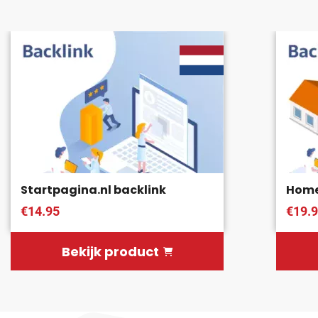
Startpagina.nl backlink
Home
€14.95
€19.
Bekijk product