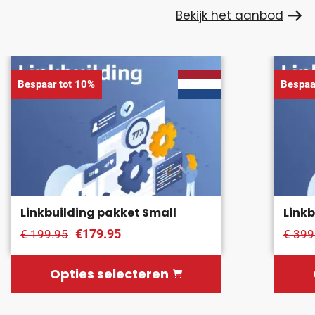
Bekijk het aanbod
Bespaar tot 10%
Bespaa
Linkbuilding pakket Small
Link
€179.95
€ 199.95
€ 399
Opties selecteren