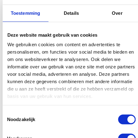
backlinks zijn verdwenen en of de verhoudingen in jouw
Toestemming
Details
Over
linkprofiel nog goed in orde zijn.
Deze website maakt gebruik van cookies
Bekijk de mogelijkheden
We gebruiken cookies om content en advertenties te
personaliseren, om functies voor social media te bieden en
Shop direct
om ons websiteverkeer te analyseren. Ook delen we
informatie over uw gebruik van onze site met onze partners
voor social media, adverteren en analyse. Deze partners
kunnen deze gegevens combineren met andere informatie
die u aan ze heeft verstrekt of die ze hebben verzameld op
basis van uw gebruik van hun services.
Werkt linkbuilding nog steeds in
2026?
Toestemmingsselectie
Noodzakelijk
Een vraag die we regelmatig krijgen is of linkbuilding nog
steeds werkt. Het antwoord daarop is simpel: ja. Backlinks