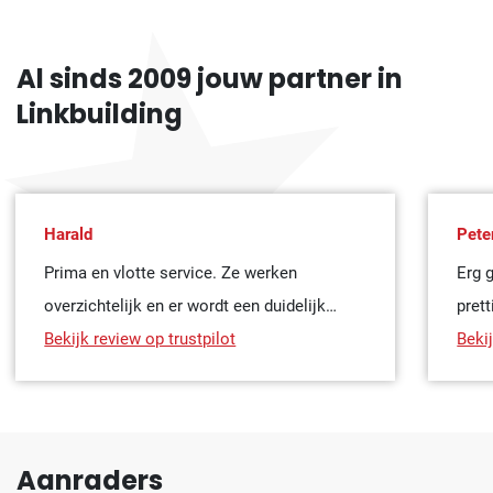
Al sinds 2009 jouw partner in
Linkbuilding
Harald
Pete
Prima en vlotte service. Ze werken
Erg 
overzichtelijk en er wordt een duidelijk
pret
overzicht gemaakt wat er gedaan is. 2 de
Bekijk review op trustpilot
klan
Bekij
keer geholpen door linkbuilding Masters en
zeker tevreden.
Aanraders