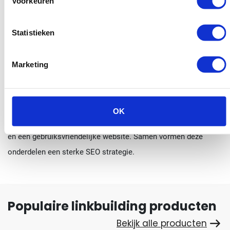
Voorkeuren
behoren nog steeds tot de belangrijkste rankingfactoren voor
zoekmachines zoals Google.
Statistieken
Wanneer je de websites bekijkt die bovenaan in Google staan,
zie je vrijwel altijd dat deze websites beschikken over een
Marketing
sterk linkprofiel met kwalitatieve backlinks. Bedrijven die
backlinks kopen
hebben daardoor vaak een duidelijke
voorsprong op hun concurrenten. Linkbuilding werkt het beste
OK
in combinatie met sterke content, een goede technische basis
en een gebruiksvriendelijke website. Samen vormen deze
onderdelen een sterke SEO strategie.
Populaire linkbuilding producten
Bekijk alle producten