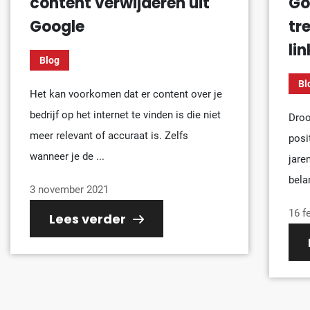
content verwijderen uit
Go
Google
tr
li
Blog
Bl
Het kan voorkomen dat er content over je
bedrijf op het internet te vinden is die niet
Droo
meer relevant of accuraat is. Zelfs
posi
wanneer je de ...
jare
bela
3 november 2021
16 f
Lees verder