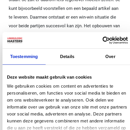
kunt bijvoorbeeld voorstellen om een bepaald artikel aan
te leveren. Daarmee ontstaat er een win-win situatie die
voor beide partijen succesvol kan zijn. Het opbouwen van
een goede relatie tussen jou en de eigenaren van
desbetreffende websites is essentieel bij het maken van
een goede linkbuilding strategie.
Toestemming
Details
Over
Zorg voor een sterke pitch
Deze website maakt gebruik van cookies
Wanneer je zo’n externe website benadert met het verzoek
We gebruiken cookies om content en advertenties te
een link naar jouw website op te nemen, dan is het goed
personaliseren, om functies voor social media te bieden en
om het gesprek voorbereid in te gaan. Zet van tevoren op
om ons websiteverkeer te analyseren. Ook delen we
papier wat je voorstel nu precies is, wat jouw reden is en
informatie over uw gebruik van onze site met onze partners
voor social media, adverteren en analyse. Deze partners
wat de ander eraan heeft. Schrijf ook een aantal vragen op
kunnen deze gegevens combineren met andere informatie
die hij of zij misschien nog voor je heeft zoals: zit er
die u aan ze heeft verstrekt of die ze hebben verzameld op