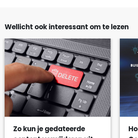
Wellicht ook interessant om te lezen
Zo kun je gedateerde
Ho