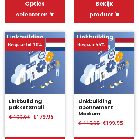
Opties
Bekijk
selecteren
product
Bespaar tot 10%
Bespaar 55%
Linkbuilding
Linkbuilding
pakket Small
abonnement
Medium
€179.95
€ 199.95
€199.95
€ 445.95