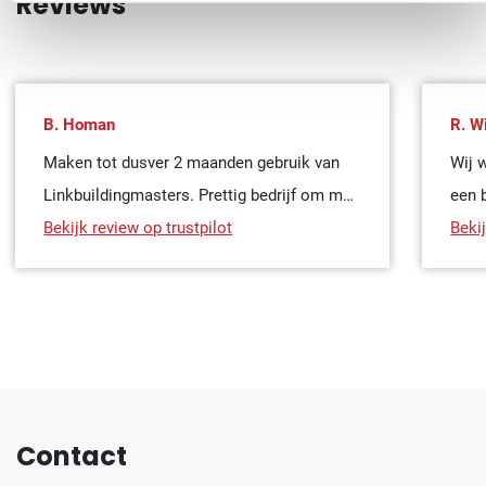
Reviews
B. Homan
R. W
Maken tot dusver 2 maanden gebruik van
Wij 
Linkbuildingmasters. Prettig bedrijf om mee
een 
samen te werken, persoonlijk en ze denken
Bekijk review op trustpilot
deze
Bekij
graag met je mee. Kwaliteit van de links zijn
mens
op eerste oog erg goed. We zijn er blij mee!
vrie
hebb
ontv
de z
hebb
Contact
erva