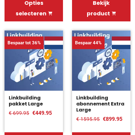
Opties
Bekijk
selecteren
product
Bespaar tot 36%
Bespaar 44%
Linkbuilding
Linkbuilding
pakket Large
abonnement Extra
Large
€449.95
€ 699.95
€899.95
€ 1595.95