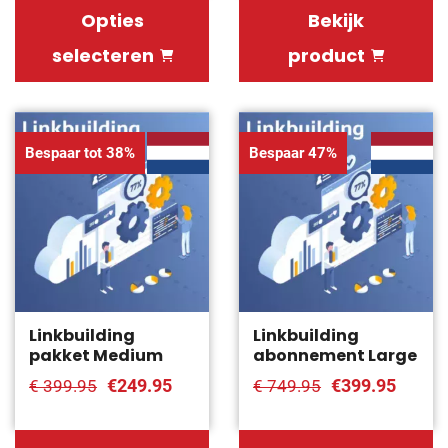
Opties
Bekijk
selecteren
product
Bespaar tot 38%
Bespaar 47%
Linkbuilding
Linkbuilding
pakket Medium
abonnement Large
€249.95
€399.95
€ 399.95
€ 749.95