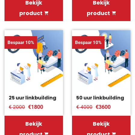
Bekijk
Bekijk
product
product
Bespaar 10%
Bespaar 10%
25 uur linkbuilding
50 uur linkbuilding
€1800
€3600
€ 2000
€ 4000
Bekijk
Bekijk
product
product