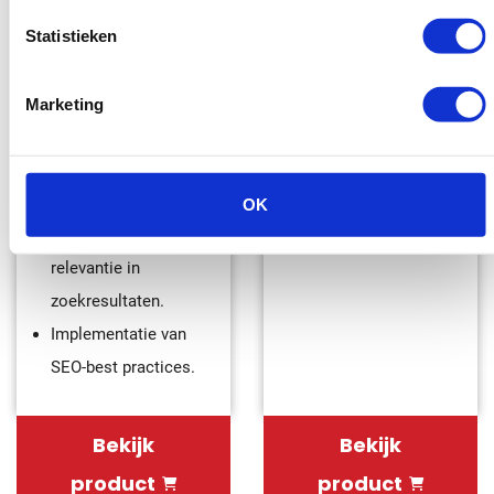
tags, pagina titel en
en/of pagina.
Statistieken
meta-descriptions
Beter passend
precies af te
linkprofiel op basis
stemmen.
Marketing
van je huidige SEO-
Specifieke
doelstellingen.
aanpassingen per
pagina voor maximale
OK
SEO-prestatie en
relevantie in
zoekresultaten.
Implementatie van
SEO-best practices.
Bekijk
Bekijk
product
product