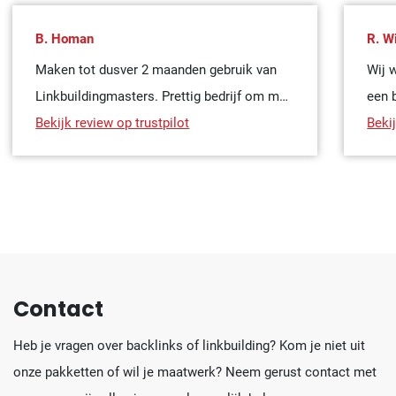
B. Homan
R. W
Maken tot dusver 2 maanden gebruik van
Wij 
Linkbuildingmasters. Prettig bedrijf om mee
een 
samen te werken, persoonlijk en ze denken
Bekijk review op trustpilot
deze
Bekij
graag met je mee. Kwaliteit van de links zijn
mens
op eerste oog erg goed. We zijn er blij mee!
vrie
hebb
ontv
de z
hebb
Contact
erva
Heb je vragen over backlinks of linkbuilding? Kom je niet uit
onze pakketten of wil je maatwerk? Neem gerust contact met