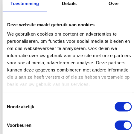
Toestemming
Details
Over
Deze website maakt gebruik van cookies
We gebruiken cookies om content en advertenties te
personaliseren, om functies voor social media te bieden en
om ons websiteverkeer te analyseren. Ook delen we
informatie over uw gebruik van onze site met onze partners
voor social media, adverteren en analyse. Deze partners
kunnen deze gegevens combineren met andere informatie
On page
Aanpassen van
die u aan ze heeft verstrekt of die ze hebben verzameld op
optimalisatie – H1,
bestaande
pagina titel en
backlink
basis van uw gebruik van hun services.
meta tekst
€1
€12
Toestemmingsselectie
Aanpassen van je
Noodzakelijk
Elke pagina wordt
bestaande backlink
individueel
naar een nieuwe
Voorkeuren
geanalyseerd om H1-
gewenste ankertekst