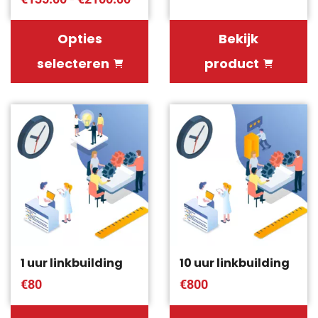
Opties
Bekijk
selecteren
product
1 uur linkbuilding
10 uur linkbuilding
€80
€800