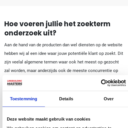
Hoe voeren jullie het zoekterm
onderzoek uit?
Aan de hand van de producten dan wel diensten op de website
hebben wij al een idee waar jouw potentiële klant op zoekt. Dit
zijn veelal algemene termen waar ook het meest op gezocht
zal worden, maar anderzijds ook de meeste concurrentie op
berust. Deze zoektermen gebruiken we dan ook als input voor
verschillende tools die we gebruiken. Denk hierbij aan tools
als Google Suggest, maar ook verschillende tools van
Toestemming
Details
Over
SEMRush gebruiken wij om een goed beeld te krijgen van het
potentieel. Door deze tools te gebruiken krijgen we honderden
Deze website maakt gebruik van cookies
zoektermen uit het zoekterm onderzoek. Deze termen gaan we
We gebruiken cookies om content en advertenties te