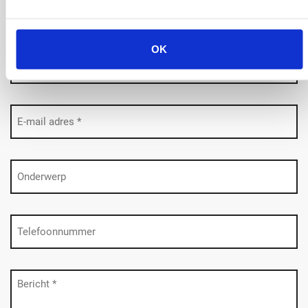
onze pakketten of wil je maatwerk? Neem gerust contact met
ons op en wij zullen je zo snel mogelijk helpen.
OK
Naam
(Vereist)
E-
mailadres
(Vereist)
Onderwerp
Telefoon
Bericht
(Vereist)