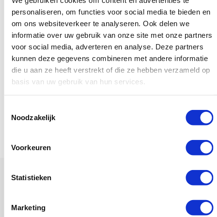
vervolgens filteren op relevantie, concurrentie en potentie.
personaliseren, om functies voor social media te bieden en
Zodra wij een definitieve lijst hebben uitgewerkt met
om ons websiteverkeer te analyseren. Ook delen we
zoektermen voor een goede zoekmachine optimalisatie
informatie over uw gebruik van onze site met onze partners
voor social media, adverteren en analyse. Deze partners
campagne zetten we deze in een tool die de huidige posities in
kunnen deze gegevens combineren met andere informatie
Google zoekt bij deze termen. Uiteraard ontvang je deze ook
die u aan ze heeft verstrekt of die ze hebben verzameld op
van ons!
basis van uw gebruik van hun services.
Wil je aan de hand van een zoekterm onderzoek de
Toestemmingsselectie
concurrentie in kaart brengen? Vraag dan een
Concurrentie
Noodzakelijk
Analyse
aan bij ons!
Voorkeuren
Statistieken
Contact
Marketing
Heb je vragen over backlinks of linkbuilding? Kom je niet uit