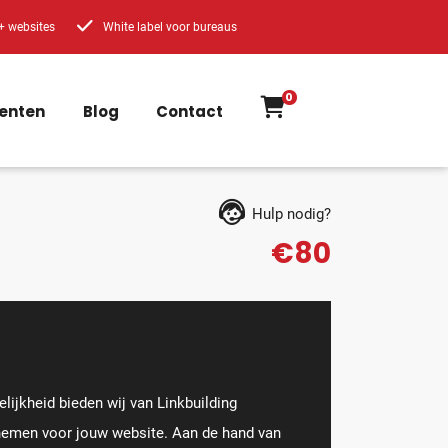
+ websites
White label voor bureaus
0
enten
Blog
Contact
Hulp nodig?
€80
lijkheid bieden wij van Linkbuilding
afnemen voor jouw website. Aan de hand van