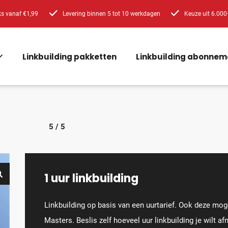
ks vanaf €1,99
Levering binnen 5 tot 10 werkdagen
Keuze uit 6.000
Linkbuilding pakketten
Linkbuilding abonnem
5 / 5
1 uur linkbuilding
Linkbuilding op basis van een uurtarief. Ook deze moge
Masters. Beslis zelf hoeveel uur linkbuilding je wilt 