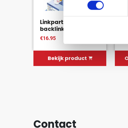
Linkpartner blog
Li
backlink
L
€16.95
€ 
Bekijk product
O
Contact