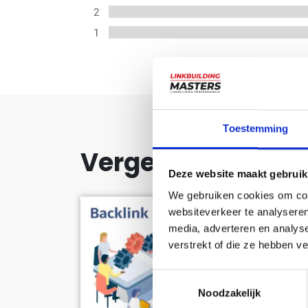
2
1
Toestemming
Vergelijkbare pr
Deze website maakt gebruik
We gebruiken cookies om cont
websiteverkeer te analyseren
Besp
media, adverteren en analys
verstrekt of die ze hebben v
Toestemmingsselectie
Noodzakelijk