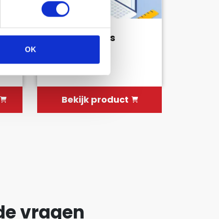
t
Bedrijvengids
backlink
OK
€22.95
Bekijk product
de vragen