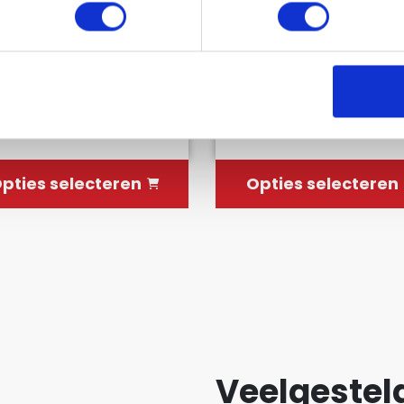
nkbuilding pakket
Linkbuilding pakke
arge
Medium
€449.95
€249.95
699.95
€ 399.95
pties selecteren
Opties selecteren
Veelgestel