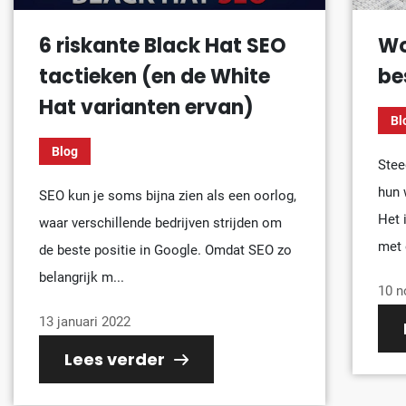
6 riskante Black Hat SEO
Wo
tactieken (en de White
be
Hat varianten ervan)
Bl
Blog
Stee
hun 
SEO kun je soms bijna zien als een oorlog,
Het 
waar verschillende bedrijven strijden om
met 
de beste positie in Google. Omdat SEO zo
belangrijk m...
10 n
13 januari 2022
Lees verder