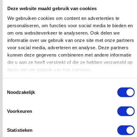
illustreren; afbeeldingen worden ook vermeld in
Deze website maakt gebruik van cookies
zoekmachines en kunnen ook worden gebruikt voor
We gebruiken cookies om content en advertenties te
linkbuilding.
personaliseren, om functies voor social media te bieden en
Linkbuilding voor SEO: interne
om ons websiteverkeer te analyseren. Ook delen we
informatie over uw gebruik van onze site met onze partners
links
voor social media, adverteren en analyse. Deze partners
kunnen deze gegevens combineren met andere informatie
We hebben het al gehad over inkomende en externe links,
die u aan ze heeft verstrekt of die ze hebben verzameld op
maar hoe zit het met links binnen je site? Zoals we
basis van uw gebruik van hun services.
hebben besproken, is het ook belangrijk om een ​​goede
interne linkstructuur voor SEO te hebben. Dit helpt
Toestemmingsselectie
Noodzakelijk
bezoekers om door je site te navigeren en eenvoudig
nieuwe content te vinden, wat eveneens hetzelfde doet
Voorkeuren
voor zoekmachines.
Er zijn twee belangrijke methoden om een ​​goed intern
Statistieken
linkprofiel op te bouwen en je lezers en Google te helpen