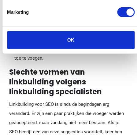
ontdekken hoe al je content is gerelateerd:
Marketing
Neem altijd relevante interne links op naar je eigen
content wanneer je een nieuw stuk content publiceert.
Werk je oudere content regelmatig bij (wekelijks of
OK
maandelijks is goed) om links naar nieuwere content
toe te voegen.
Slechte vormen van
linkbuilding volgens
linkbuilding specialisten
Linkbuilding voor SEO is sinds de begindagen erg
veranderd. Er zijn een paar praktijken die vroeger werden
geaccepteerd, maar vandaag niet meer bestaan. Als je
SEO-bedrijf een van deze suggesties voorstelt, keer hen