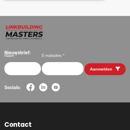
Nieuwsbrief:
Naam *
E-mailadres *
Aanmelden
Socials:
Contact