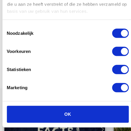
die u aan ze heeft verstrekt of die ze hebben verzameld op
basis van uw gebruik van hun services.
Reageren
Toestemmingsselectie
Noodzakelijk
Je moet ingelogd zijn om te kunnen reageren op een
nieuwsbericht.
Voorkeuren
Inloggen
Statistieken
Marketing
Wellicht ook interessant om te lezen
OK