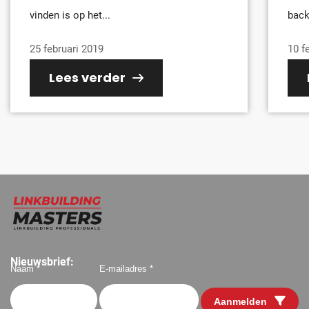
vinden is op het...
back
25 februari 2019
10 f
Lees verder
Nieuwsbrief:
Naam *
E-mailadres *
Aanmelden