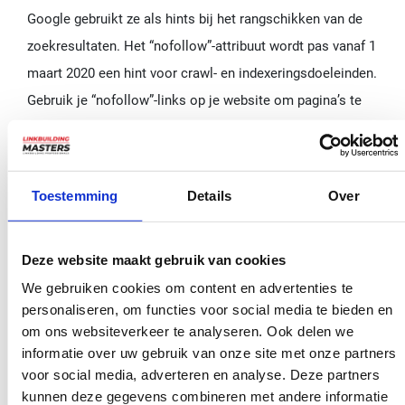
Google gebruikt ze als hints bij het rangschikken van de
zoekresultaten. Het “nofollow”-attribuut wordt pas vanaf 1
maart 2020 een hint voor crawl- en indexeringsdoeleinden.
Gebruik je “nofollow”-links op je website om pagina’s te
blokkeren voor indexatie? Dan is het nu écht tijd om daar
een andere methode
voor te gebruiken.
Ga aan de slag en voorkom
Toestemming
Details
Over
problemen
Deze website maakt gebruik van cookies
Pas de manier waarop je met nieuwe rel:”nofollow”-links
We gebruiken cookies om content en advertenties te
aan omgaat op de juiste manier. Zo voorkom je dat je dat
personaliseren, om functies voor social media te bieden en
je door Google bestraft wordt. Heb je wat hulp nodig of
om ons websiteverkeer te analyseren. Ook delen we
informatie over uw gebruik van onze site met onze partners
wil je advies? Neem dan
contact
met ons op, want we
voor social media, adverteren en analyse. Deze partners
helpen je graag.
kunnen deze gegevens combineren met andere informatie