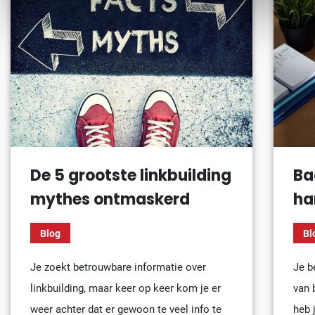
De 5 grootste linkbuilding
Ba
mythes ontmaskerd
ha
Blog
Bl
Je zoekt betrouwbare informatie over
Je b
linkbuilding, maar keer op keer kom je er
van 
weer achter dat er gewoon te veel info te
heb 