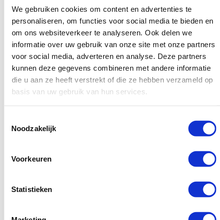
We gebruiken cookies om content en advertenties te
door de registreerder wordt vastgehouden voor veiling of
personaliseren, om functies voor social media te bieden en
verkoop. Deze domeinen behouden hun leeftijd, d.w.z. als
om ons websiteverkeer te analyseren. Ook delen we
de vorige eigenaar het 5 jaar geleden heeft geregistreerd,
informatie over uw gebruik van onze site met onze partners
blijft het een domein dat 5 jaar is geregistreerd. Ons
voor social media, adverteren en analyse. Deze partners
kunnen deze gegevens combineren met andere informatie
advies is om alleen verlopen domeinen aan te schaffen,
die u aan ze heeft verstrekt of die ze hebben verzameld op
tenzij je een strategie hebt om eenvoudig vervallen
basis van uw gebruik van hun services.
domeinen te vinden en goedkoop te kopen. Maar
nogmaals, vervallen domeinen zijn verbonden met
Toestemmingsselectie
Noodzakelijk
nadelen:
Ze zijn meestal zwakker (d.w.z. er is een reden waarom
Voorkeuren
het domein is vervallen en niemand anders geprobeerd
heeft het te kopen)
Statistieken
Ze zijn verouderd – onze testen hebben aangetoond dat
om de kracht van deze domeinen te krijgen, je een site
Marketing