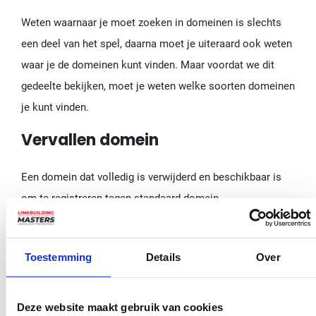
Weten waarnaar je moet zoeken in domeinen is slechts
een deel van het spel, daarna moet je uiteraard ook weten
waar je de domeinen kunt vinden. Maar voordat we dit
gedeelte bekijken, moet je weten welke soorten domeinen
je kunt vinden.
Vervallen domein
Een domein dat volledig is verwijderd en beschikbaar is
om te registreren tegen standaard domein
registratiekosten. Deze zijn meestal zwakker en duren
maanden tot ze de moeite waard zijn om te koppelen.
Toestemming
Details
Over
Verlopen domein
Deze website maakt gebruik van cookies
Dit is een domein dat de vervaldatum heeft bereikt maar