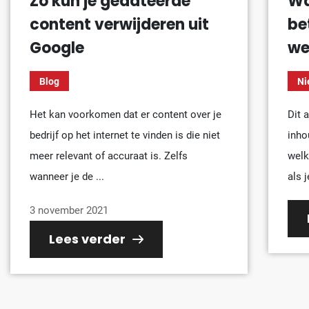
Zo kun je gedateerde
Wa
content verwijderen uit
be
Google
we
Blog
Ni
Het kan voorkomen dat er content over je
Dit 
bedrijf op het internet te vinden is die niet
inho
meer relevant of accuraat is. Zelfs
welk
wanneer je de ...
als 
3 november 2021
Lees verder