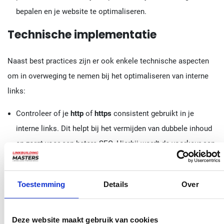
bepalen en je website te optimaliseren.
Technische implementatie
Naast best practices zijn er ook enkele technische aspecten
om in overweging te nemen bij het optimaliseren van interne
links:
Controleer of je
http
of
https
consistent gebruikt in je
interne links. Dit helpt bij het vermijden van dubbele inhoud
en zorgt voor een betere SEO. Hierbij wordt de voorkeur aan
https gegeven.
Vermijd het gebruik van
frames
en
java
in je interne links,
Toestemming
Details
Over
aangezien deze technologieën niet altijd goed samenwerken
met zoekmachines.
Gebruik
HTML
en
JavaScript
op een efficiënte manier om
Deze website maakt gebruik van cookies