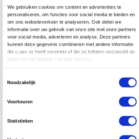
de laadsnelheid van je webpagina’s te verbeteren. Een
We gebruiken cookies om content en advertenties te
personaliseren, om functies voor social media te bieden en
snellere laadtijd (vooral
core web vitals
) draagt bij aan een
om ons websiteverkeer te analyseren. Ook delen we
betere gebruikerservaring en een hogere SEO-waarde.
informatie over uw gebruik van onze site met onze partners
Houd je
webserver
up-to-date en zorg ervoor dat deze goed
voor social media, adverteren en analyse. Deze partners
is geconfigureerd om indexatiefouten te voorkomen. Een
kunnen deze gegevens combineren met andere informatie
die u aan ze heeft verstrekt of die ze hebben verzameld op
efficiënte webserver helpt bij het indexeren van al je
basis van uw gebruik van hun services.
webpagina’s door zoekmachines.
Ter afsluiting, het toepassen van deze optimalisatiestrategieën
Toestemmingsselectie
Noodzakelijk
en best practices op je website draagt bij aan het versterken
van de interne linkstructuur en het verbeteren van de online
Voorkeuren
vindbaarheid. Voor meer tips en informatie, bekijk dan de
5
ultieme tips voor een slimme interne linkstructuur
.
Statistieken