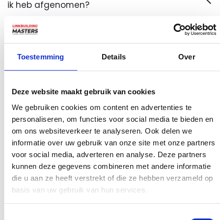
ik heb afgenomen?
Toestemming
Details
Over
Haal de SEO Professionals binnen
Gezien de huidige concurrerende marktruimte en een zware
Deze website maakt gebruik van cookies
economie, begrijpen we de waarde van elke euro die je
We gebruiken cookies om content en advertenties te
uitgeeft. Daarom biedt Linkbuilding Masters je de beste SEO-
personaliseren, om functies voor social media te bieden en
diensten die niet alleen kosteneffectief zijn maar waarvan ook
om ons websiteverkeer te analyseren. Ook delen we
informatie over uw gebruik van onze site met onze partners
zeker is dat ze ongelooflijke resultaten zullen opleveren. Met
voor social media, adverteren en analyse. Deze partners
een deskundig en bekwaam team van SEO-experts die altijd
kunnen deze gegevens combineren met andere informatie
gemotiveerd en gefocust blijven op het leveren van de beste
die u aan ze heeft verstrekt of die ze hebben verzameld op
resultaten, zorgen we ervoor dat je de maximale voordelen
basis van uw gebruik van hun services.
haalt uit het vertrouwen en het geld dat je in ons investeert.
Toestemmingsselectie
Het is goed om al je opties af te wegen, maar neem een ​​