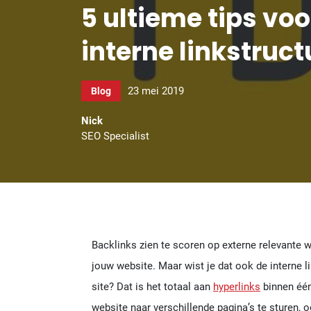
5 ultieme tips vo
interne linkstruct
23 mei 2019
Blog
Nick
SEO Specialist
Backlinks zien te scoren op externe relevante w
jouw website. Maar wist je dat ook de interne l
site? Dat is het totaal aan
hyperlinks
binnen één
website naar verschillende pagina’s te sturen, o