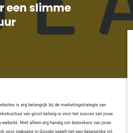
or een slimme
uur
ebsites is erg belangrijk bij de marketingstrategie van
inkstructuur van groot belang is voor het succes van jouw
 website. Niet alleen erg handig om bezoekers van jouw
ok voor indexatie in Google speelt het een belangrijke rol.