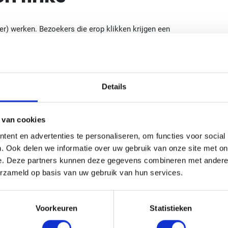
eer) werken. Bezoekers die erop klikken krijgen een
en, die mogelijk minder vertrouwen hebben gekregen in
lfs omzet mis! Een bezoeker is in zo’n geval geneigd om
ouw concurrenten. Controleer daarom periodiek of alle
Details
broken links door goed werkende links.
cklinks
 van cookies
ent en advertenties te personaliseren, om functies voor social
. Ook delen we informatie over uw gebruik van onze site met on
links zijn een succesfactor voor jouw website. Naast
e. Deze partners kunnen deze gegevens combineren met andere i
 voor voldoende backlinks van relevante pagina’s.
erzameld op basis van uw gebruik van hun services.
nu kiest voor een totaaloplossing in de vorm van
maatwerk
akketten
(verkrijgbaar in verschillende groottes). Wij
Voorkeuren
Statistieken
ine ondernemer. Een hogere indexatie door Google, een
handbereik.