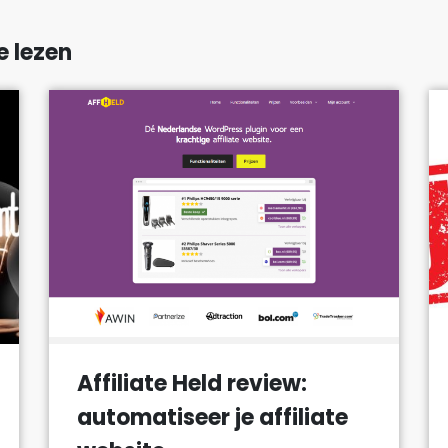
e lezen
Affiliate Held review:
automatiseer je affiliate