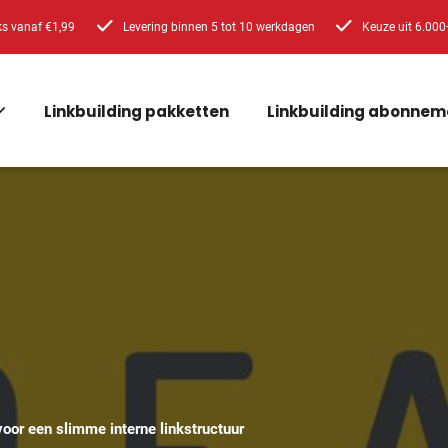
ks vanaf €1,99
Levering binnen 5 tot 10 werkdagen
Keuze uit 6.000
Linkbuilding pakketten
Linkbuilding abonnem
voor een slimme interne linkstructuur