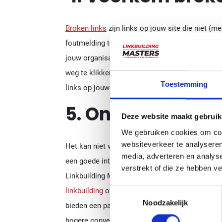
Broken links
zijn links op jouw site die niet (m
foutmelding te zien. Vervelend voor jouw klant
jouw organisatie. Misschien loop je hiermee ze
weg te klikken en gaat wellicht naar een van j
Toestemming
links op jouw website nog werken. Vervang de 
5. Onmisbaar: ba
Deze website maakt gebruik
We gebruiken cookies om cont
websiteverkeer te analyseren
Het kan niet vaak genoegd gezegd worden: back
media, adverteren en analys
een goede interne linkstructuur moet je zorgen
verstrekt of die ze hebben v
Linkbuilding Masters helpen jou hierbij. Of je 
linkbuilding
of voor een van onze
linkbuilding p
Toestemmingsselectie
Noodzakelijk
bieden een passende oplossing voor iedere onl
hogere conversie en meer omzet liggen binnen 