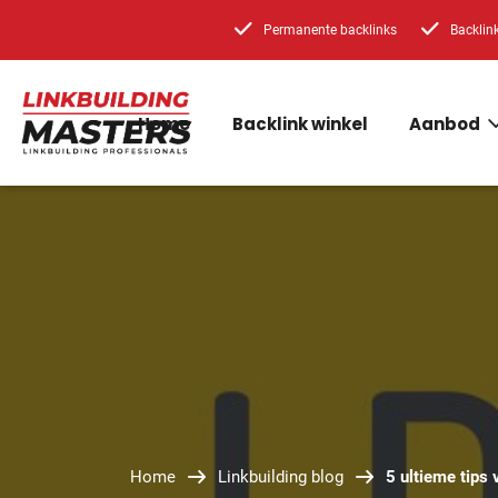
Permanente backlinks
Backlin
Home
Backlink winkel
Aanbod
Home
Linkbuilding blog
5 ultieme tips 