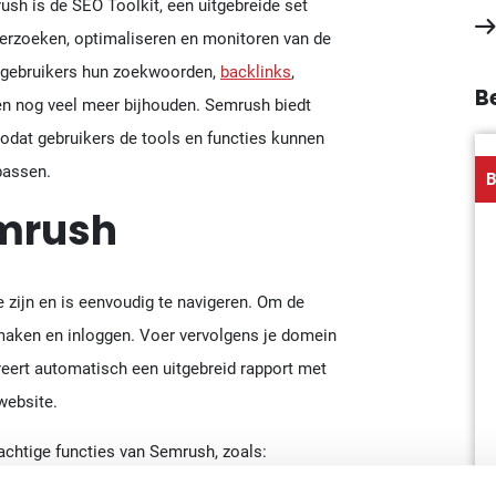
sh is de SEO Toolkit, een uitgebreide set
onderzoeken, optimaliseren en monitoren van de
 gebruikers hun zoekwoorden,
backlinks
,
B
en nog veel meer bijhouden. Semrush biedt
odat gebruikers de tools en functies kunnen
passen.
B
emrush
 zijn en is eenvoudig te navigeren. Om de
nmaken en inloggen. Voer vervolgens je domein
eert automatisch een uitgebreid rapport met
website.
chtige functies van Semrush, zoals: