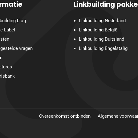
ormatie
Linkbuilding pakke
building blog
Linkbuilding Nederland
e Label
Linkbuilding België
nsten
Linkbuilding Duitsland
gestelde vragen
Linkbuilding Engelstalig
m
atures
nisbank
Overeenkomst ontbinden
Algemene voorwaa