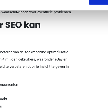
e gezondheid en prestaties van je website met
n waarschuwingen voor eventuele problemen.
r SEO kan
erbeteren van de zoekmachine optimalisatie
an 4 miljoen gebruikers, waaronder eBay en
d te verbeteren door je inzicht te geven in
oncurrenten
markt
es