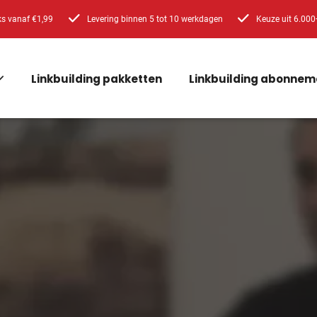
ks vanaf €1,99
Levering binnen 5 tot 10 werkdagen
Keuze uit 6.000
Linkbuilding pakketten
Linkbuilding abonnem