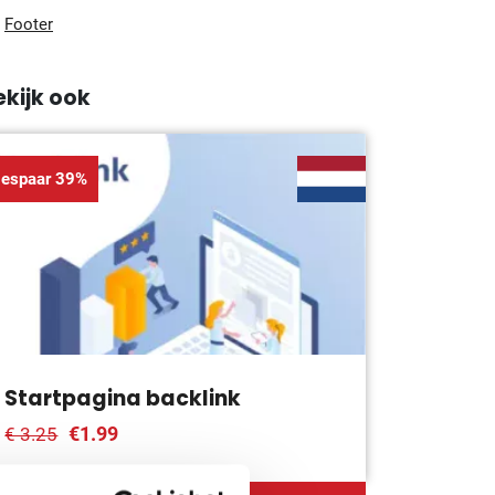
Footer
ekijk ook
espaar 39%
Startpagina backlink
€1.99
€ 3.25