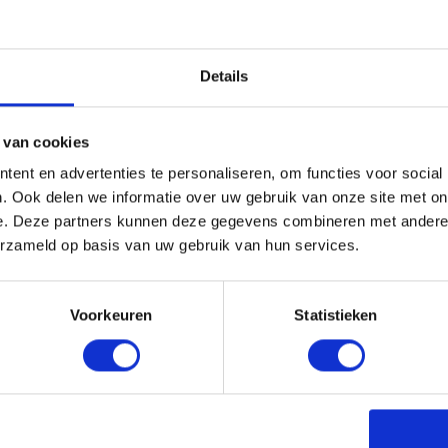
Details
 van cookies
ent en advertenties te personaliseren, om functies voor social
. Ook delen we informatie over uw gebruik van onze site met on
e. Deze partners kunnen deze gegevens combineren met andere i
erzameld op basis van uw gebruik van hun services.
vanceerde tools en functies voor
opulaire functies van de SEO Toolkit zijn:
Voorkeuren
Statistieken
eve zoekwoorden en analyseer je concurrenten
ische problemen op je website op, zoals
en meer.