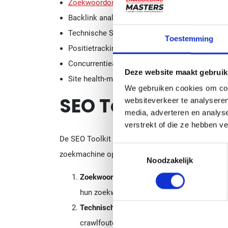
Zoekwoordonderzoek
Backlink analyse
Technische SEO-audit
Toestemming
Positietracking
Concurrentieanalyse
Deze website maakt gebruik
Site health-monitoring
We gebruiken cookies om cont
SEO Toolkit
websiteverkeer te analyseren
media, adverteren en analys
verstrekt of die ze hebben v
De SEO Toolkit van Semrush omvat een reeks gea
Toestemmingsselectie
zoekmachine optimalisatie. Enkele van de meest p
Noodzakelijk
Zoekwoordonderzoek
: Identificeer lucrati
hun zoekwoordstrategieën.
Technische SEO-audit
: Ontdek en los techn
crawlfouten, paginaresponstijd, 404-fouten 