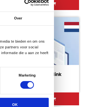
Bekijk product
Over
 media te bieden en om ons
ze partners voor social
nformatie die u aan ze heeft
Linkpartner blog backlink
Marketing
€16.95
Bekijk product
OK