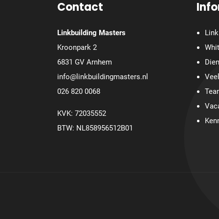
Contact
Inf
Linkbuilding Masters
Link
Kroonpark 2
Whit
6831 GV Arnhem
Die
info@linkbuildingmasters.nl
Veel
026 820 0068
Tea
Vac
KVK: 72035552
Ken
BTW: NL858956512B01