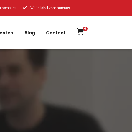
+ websites
White label voor bureaus
0
enten
Blog
Contact