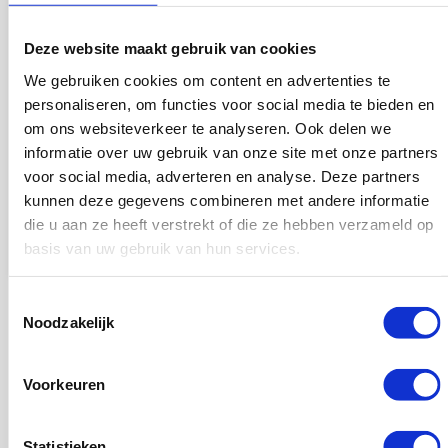
Deze website maakt gebruik van cookies
We gebruiken cookies om content en advertenties te
personaliseren, om functies voor social media te bieden en
om ons websiteverkeer te analyseren. Ook delen we
informatie over uw gebruik van onze site met onze partners
voor social media, adverteren en analyse. Deze partners
Linkbuilding abonnement Combi
Link
België
Duit
kunnen deze gegevens combineren met andere informatie
die u aan ze heeft verstrekt of die ze hebben verzameld op
€1449.95
€144
basis van uw gebruik van hun services.
Bekijk product
Toestemmingsselectie
Noodzakelijk
Voorkeuren
Statistieken