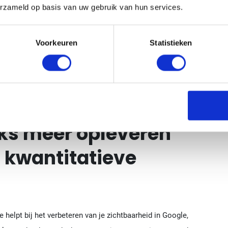
erzameld op basis van uw gebruik van hun services.
aar door een duidelijke strategie, de juiste platforms en
r je dit goed aanpakt, spreekt de data voor zich.
Voorkeuren
Statistieken
 backlinks
ks meer opleveren
f kwantitatieve
helpt bij het verbeteren van je zichtbaarheid in Google,