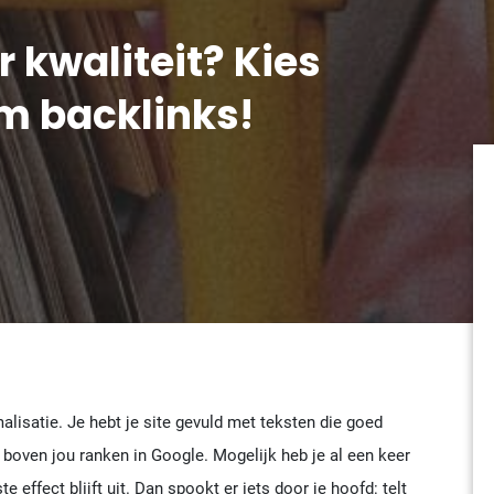
 kwaliteit? Kies
m backlinks!
lisatie. Je hebt je site gevuld met teksten die goed
 boven jou ranken in Google. Mogelijk heb je al een keer
 effect blijft uit. Dan spookt er iets door je hoofd: telt