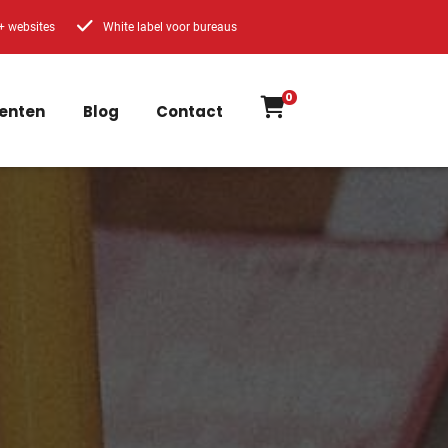
+ websites
White label voor bureaus
0
enten
Blog
Contact