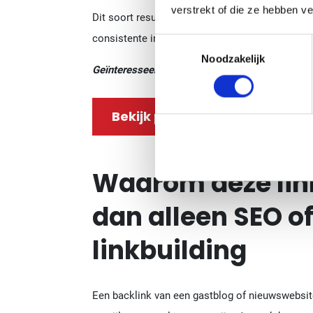
verstrekt of die ze hebben v
Dit soort resultaten ontstaan niet per toeval, m
consistente inzet van relevante content. Wannee
Toestemmingsselectie
Noodzakelijk
Geïnteresseerd in hetzelfde resultaat?
Bekijk premium nieuwswebsite
Waarom deze lin
dan alleen SEO o
linkbuilding
Een backlink van een gastblog of nieuwswebsite 