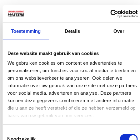
Dit kan door informatieve blogposts, diepgaande artikelen
of aantrekkelijke infographics te publiceren.
Toestemming
Details
Over
Hoogwaardige content trekt natuurlijk links aan omdat
anderen de informatie als waardevol zien en willen delen
op hun eigen websites of sociale mediakanalen.
Deze website maakt gebruik van cookies
We gebruiken cookies om content en advertenties te
personaliseren, om functies voor social media te bieden en
om ons websiteverkeer te analyseren. Ook delen we
informatie over uw gebruik van onze site met onze partners
voor social media, adverteren en analyse. Deze partners
kunnen deze gegevens combineren met andere informatie
die u aan ze heeft verstrekt of die ze hebben verzameld op
basis van uw gebruik van hun services.
Toestemmingsselectie
Noodzakelijk