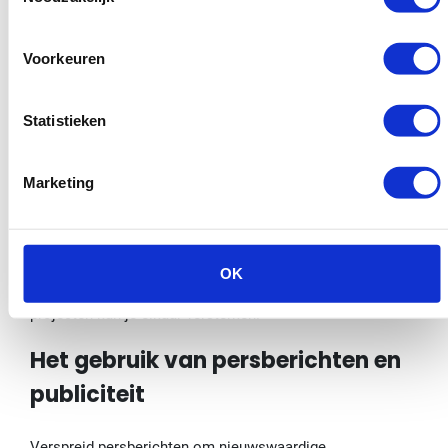
Gastbloggen en samenwerkingen
Voorkeuren
Schrijf gastblogs voor andere websites in jouw niche.
Statistieken
Dit geeft je niet alleen toegang tot hun publiek, maar je
krijgt ook een backlink naar je eigen site.
Marketing
Samenwerken met andere waardevolle content creators
kan ook geweldige backlinks opleveren.
OK
Door gezamenlijke online marketing acties of gedeelde
projecten kun je elkaar versterken.
Het gebruik van persberichten en
publiciteit
Verspreid persberichten om nieuwswaardige