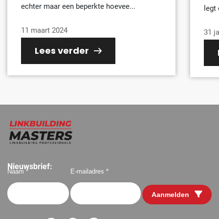
echter maar een beperkte hoevee...
legt
11 maart 2024
31 j
Lees verder
Nieuwsbrief:
Naam *
E-mailadres *
Aanmelden