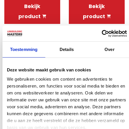
Bekijk
Bekijk
product
product
Toestemming
Details
Over
Deze website maakt gebruik van cookies
We gebruiken cookies om content en advertenties te
personaliseren, om functies voor social media te bieden en
om ons websiteverkeer te analyseren. Ook delen we
Engelse Homepage
informatie over uw gebruik van onze site met onze partners
blog backlink
voor social media, adverteren en analyse. Deze partners
€26.95
kunnen deze gegevens combineren met andere informatie
die u aan ze heeft verstrekt of die ze hebben verzameld op
Bekijk
basis van uw gebruik van hun services.