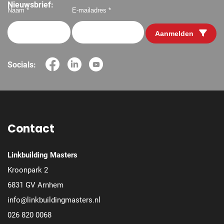
erva
Nieuwsbrief:
Naam *
E-mailadres *
Aanmelden
Socials:
Contact
Linkbuilding Masters
Kroonpark 2
6831 GV Arnhem
info@linkbuildingmasters.nl
026 820 0068