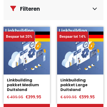
Filteren
Bespaar tot 20%
Bespaar tot 14%
Linkbuilding
Linkbuilding
pakket Medium
pakket Large
Duitsland
Duitsland
€399.95
€599.95
€ 499.95
€ 699.95