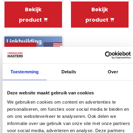
Bekijk
Bekijk
product
product
Bespaar 22%
Toestemming
Details
Over
Deze website maakt gebruik van cookies
We gebruiken cookies om content en advertenties te
Linkbuilding
pakket Extra Large
personaliseren, om functies voor social media te bieden en
Engelstalig
om ons websiteverkeer te analyseren. Ook delen we
€699.95
informatie over uw gebruik van onze site met onze partners
€ 899.95
voor social media, adverteren en analyse. Deze partners