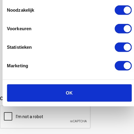
Toestemmingsselectie
Bericht
Noodzakelijk
(Vereist)
Voorkeuren
Statistieken
Marketing
OK
CAPTCHA