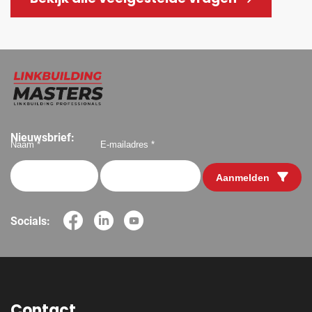
Nieuwsbrief:
Naam *
E-mailadres *
Aanmelden
Socials:
Contact