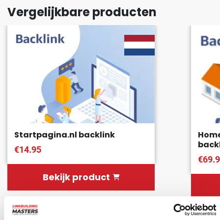
Vergelijkbare producten
Startpagina.nl backlink
Home
back
€14.95
€69.
Bekijk product