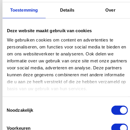
Toestemming
Details
Over
Contact
Deze website maakt gebruik van cookies
We gebruiken cookies om content en advertenties te
Heb je vragen over backlinks of linkbuilding? Kom je niet uit
personaliseren, om functies voor social media te bieden en
onze pakketten of wil je maatwerk? Neem gerust contact met
om ons websiteverkeer te analyseren. Ook delen we
ons op en wij zullen je zo snel mogelijk helpen.
informatie over uw gebruik van onze site met onze partners
voor social media, adverteren en analyse. Deze partners
Naam
kunnen deze gegevens combineren met andere informatie
(Vereist)
die u aan ze heeft verstrekt of die ze hebben verzameld op
basis van uw gebruik van hun services.
E-
mailadres
Toestemmingsselectie
Noodzakelijk
(Vereist)
Onderwerp
Voorkeuren