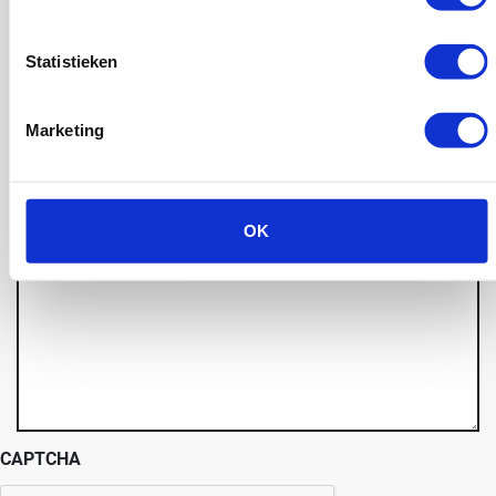
Telefoon
Statistieken
Bericht
Marketing
(Vereist)
OK
CAPTCHA