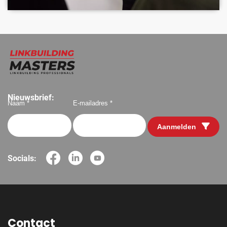
Nieuwsbrief:
Naam *
E-mailadres *
Aanmelden
Socials:
Contact