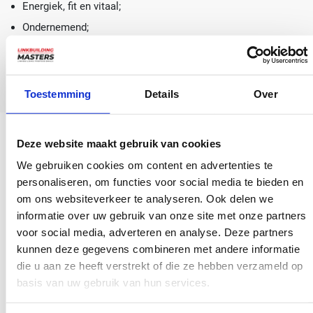
Energiek, fit en vitaal;
Ondernemend;
Loyaal met een hart voor mensen;
Creatief en een echte initiatiefnemer.
Toestemming
Details
Over
Deze website maakt gebruik van cookies
Dit bieden wij jou
We gebruiken cookies om content en advertenties te
personaliseren, om functies voor social media te bieden en
We weten dat we veel van onze nieuwe SEO specialist vragen.
om ons websiteverkeer te analyseren. Ook delen we
Daar staat dan ook een aantrekkelijke vergoeding tegenover.
informatie over uw gebruik van onze site met onze partners
Niet alleen kun je rekenen op een mooi salaris.
voor social media, adverteren en analyse. Deze partners
LinkbuildingMasters streeft namelijk ook naar groei en
kunnen deze gegevens combineren met andere informatie
die u aan ze heeft verstrekt of die ze hebben verzameld op
daarmee voorzien we op ook in een mooie winstdeling. Je
basis van uw gebruik van hun services.
bent meer dan gewoon iemand op de loonlijst.