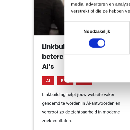
media, adverteren en analys
verstrekt of die ze hebben v
Toestemmingsselectie
Noodzakelijk
Linkbuilding inzetten voor
betere zichtbaarheid in
AI’s
AI
Blog
SEO
Linkbuilding helpt jouw website vaker
genoemd te worden in AI-antwoorden en
vergroot zo de zichtbaarheid in moderne
zoekresultaten.