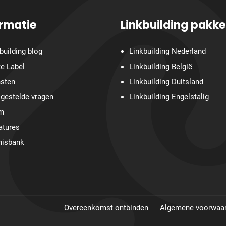
ormatie
Linkbuilding pakke
building blog
Linkbuilding Nederland
e Label
Linkbuilding België
nsten
Linkbuilding Duitsland
gestelde vragen
Linkbuilding Engelstalig
m
atures
nisbank
Overeenkomst ontbinden
Algemene voorwaa