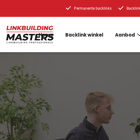
Permanente backlinks
Backlin
Home
Backlink winkel
Aanbod