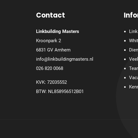
Contact
Inf
Linkbuilding Masters
Link
Kroonpark 2
Whit
6831 GV Arnhem
Die
info@linkbuildingmasters.nl
Veel
026 820 0068
Tea
Vac
KVK: 72035552
Ken
BTW: NL858956512B01