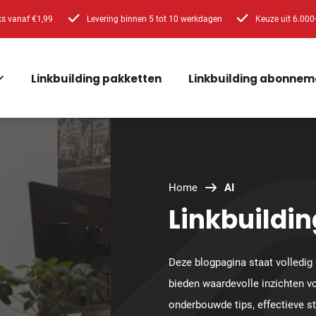
ks vanaf €1,99
Levering binnen 5 tot 10 werkdagen
Keuze uit 6.000
Linkbuilding pakketten
Linkbuilding abonnem
Home
AI
Linkbuildin
Deze blogpagina staat volledig 
bieden waardevolle inzichten v
onderbouwde tips, effectieve s