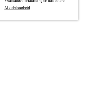
kwalitatieve linkbuilding en dus betere
AI-zichtbaarheid