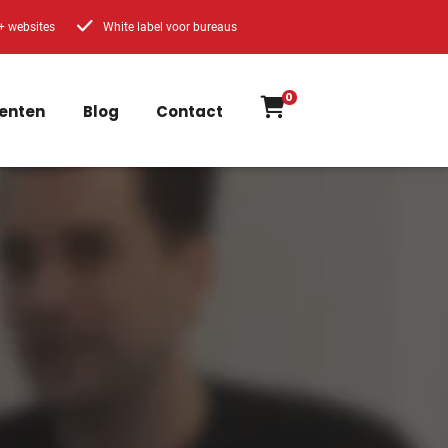
+ websites
White label voor bureaus
0
enten
Blog
Contact