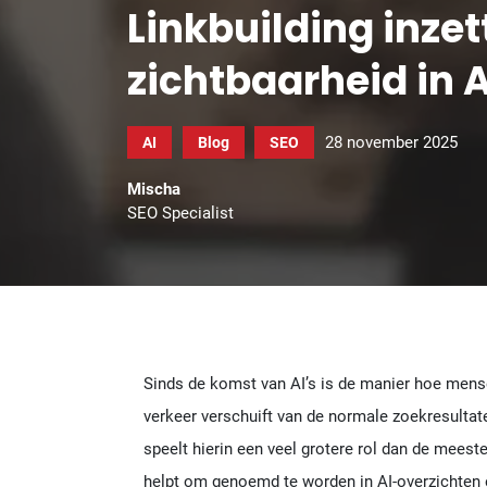
Linkbuilding inzet
zichtbaarheid in A
28 november 2025
AI
Blog
SEO
Mischa
SEO Specialist
Sinds de komst van AI’s is de manier hoe mens
verkeer verschuift van de normale zoekresultat
speelt hierin een veel grotere rol dan de meest
helpt om genoemd te worden in AI-overzichten é