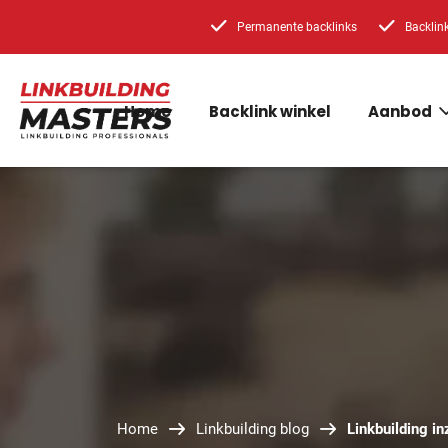
Permanente backlinks
Backlin
Home
Backlink winkel
Aanbod
Home
Linkbuilding blog
Linkbuilding in