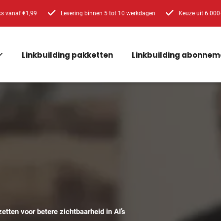
ks vanaf €1,99
Levering binnen 5 tot 10 werkdagen
Keuze uit 6.000
Linkbuilding pakketten
Linkbuilding abonnem
zetten voor betere zichtbaarheid in AI’s