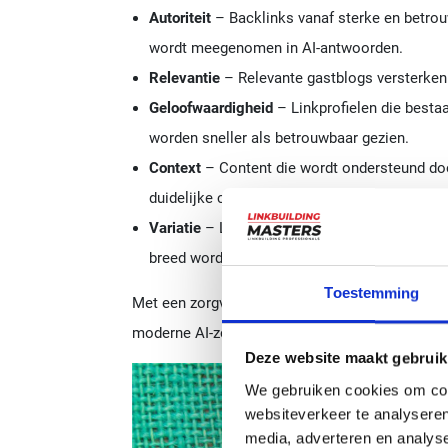
Autoriteit
– Backlinks vanaf sterke en betro
wordt meegenomen in AI-antwoorden.
Relevantie
– Relevante gastblogs versterken 
Geloofwaardigheid
– Linkprofielen die besta
worden sneller als betrouwbaar gezien.
Context
– Content die wordt ondersteund door
duidelijke context voor AI-systemen.
Variatie
– Links vanuit meerdere relevante 
breed wordt bevestigd binnen het onderwerp.
Toestemming
Met een zorgvuldig opgebouwd linkprofiel vergr
moderne AI-zoekmachines.
Deze website maakt gebruik
We gebruiken cookies om cont
websiteverkeer te analyseren
media, adverteren en analys