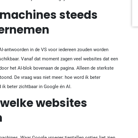
machines steeds
vernemen
AI-antwoorden in de VS voor iedereen zouden worden
beschikbaar. Vanaf dat moment zagen veel websites dat een
door het AI-blok bovenaan de pagina. Alleen de sterkste
toond. De vraag was niet meer: hoe word ik beter
ik beter zichtbaar in Google én AI.
 welke websites
n
achines. Waar Google vroeger tientallen opties liet zien,