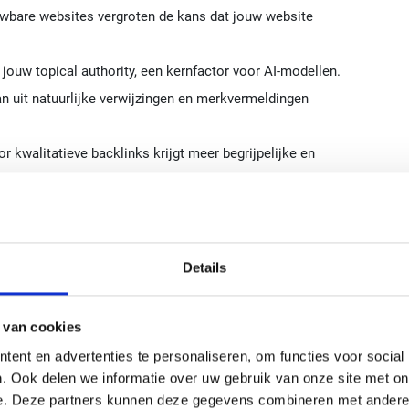
uwbare websites vergroten de kans dat jouw website
jouw topical authority, een kernfactor voor AI-modellen.
an uit natuurlijke verwijzingen en merkvermeldingen
 kwalitatieve backlinks krijgt meer begrijpelijke en
domeinen helpen AI-modellen herkennen dat jouw website
Details
oot je jouw zichtbaarheid binnen zowel Google als
 van cookies
ent en advertenties te personaliseren, om functies voor social
. Ook delen we informatie over uw gebruik van onze site met on
e. Deze partners kunnen deze gegevens combineren met andere i