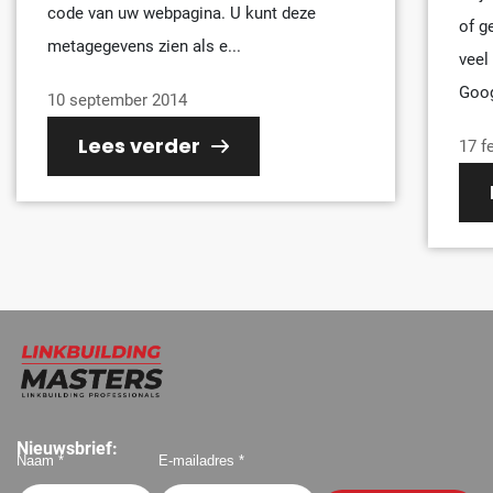
code van uw webpagina. U kunt deze
of g
metagegevens zien als e...
veel
Goog
10 september 2014
Lees verder
17 f
Nieuwsbrief:
Naam *
E-mailadres *