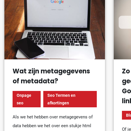
Wat zijn metagegevens
Zo
of metadata?
ge
Go
Onpage
Seo Termen en
li
seo
afkortingen
Bl
Als we het hebben over metagegevens of
data hebben we het over een stukje html
Of j