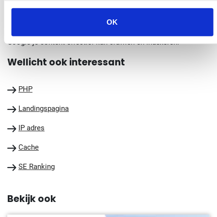
websitecontent, het verbeteren van de gebruikerservaring, en
OK
het zorgen dat de site technisch goed in elkaar zit, zodat
Google je content effectief kan crawlen en indexeren.
Wellicht ook interessant
PHP
Landingspagina
IP adres
Cache
SE Ranking
Bekijk ook