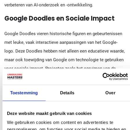
verbeteren van AI-onderzoek en -ontwikkeling.
Google Doodles en Sociale Impact
Google Doodles vieren historische figuren en gebeurtenissen
met leuke, vaak interactieve aanpassingen van het Google-
logo. Deze Doodles hebben niet alleen een educatieve waarde,
maar ook toewijding van Google om technologie te gebruiken
voor sociale impact. Projecten zoals het opruimen van de
lucht in Afrika tonen aan hoe Google technologie inzet om
wereldwijde uitdagingen aan te gaan en gemeenschappen te
Toestemming
Details
Over
ondersteunen.
Google de zoekmachine en SEO
Deze website maakt gebruik van cookies
Browsen in Google en
hoger scoren
in zoekmachines zoals
We gebruiken cookies om content en advertenties te
Google zijn twee belangrijke aspecten van het moderne
personaliseren, om functies voor social media te bieden en