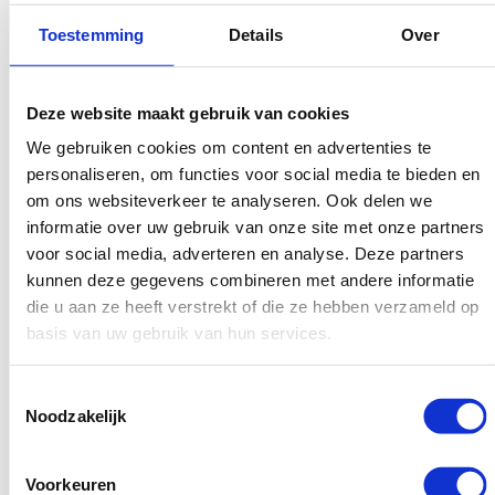
waarmee we jouw bedrijf uit Den Haag hoger in de
Toestemming
Details
Over
zoekmachines krijgen. Onze pakketten zijn perfect afgesteld
op diversiteit en relevantie. Ook kunnen we een pakket
Deze website maakt gebruik van cookies
speciaal op maat voor jouw bedrijf leveren, zonder dat we hier
We gebruiken cookies om content en advertenties te
extra kosten voor rekenen. Onze linkbuilders in Den Haag
personaliseren, om functies voor social media te bieden en
helpen je graag!
om ons websiteverkeer te analyseren. Ook delen we
informatie over uw gebruik van onze site met onze partners
Dit is een overzicht van de linkbuilding pakketten die wij in Den
voor social media, adverteren en analyse. Deze partners
Haag aanbieden:
kunnen deze gegevens combineren met andere informatie
die u aan ze heeft verstrekt of die ze hebben verzameld op
Small
basis van uw gebruik van hun services.
Medium
Large
Toestemmingsselectie
Noodzakelijk
Extra large
Speciaal voor jouw op maat (neem contact op!)
Voorkeuren