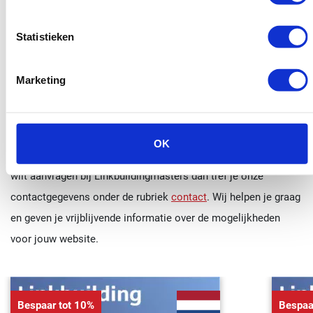
Wij raden je op voorhand het op maat linkbuilding pakket aan,
omdat onze ervaring uitwijst dat dit linkbuilding pakket goed
Statistieken
presteert in Den Haag en omgeving. Je kunt bij ons bedrijf ook
losse backlinks bestellen
.
Marketing
Vrijblijvend contact opnemen
over linkbuilding Den Haag?
OK
Neem vrijblijvend contact met ons op! Wanneer je een offerte
wilt aanvragen bij Linkbuildingmasters dan tref je onze
contactgegevens onder de rubriek
contact
. Wij helpen je graag
en geven je vrijblijvende informatie over de mogelijkheden
voor jouw website.
Bespaar tot 10%
Bespaa