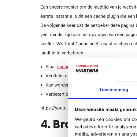
Een andere manier om de laadtijd van je websit
eerste instantie is dit een cache plugin die ee
De volgende keer dat de bezoeker deze pagina 
veel minder tijd dan het opvragen van een pagin
sneller. W3 Total Cache heeft naast caching ech
laadtijd te verbeteren.
Slaat
cache
bestanden op in de browser van
Verkleint en comprimeert HTML,
CSS
en
Jav
Kan worden geïntegreerd met verschillende 
Toestemming
Verbetert de laadtijd en de prestaties
https://youtu.be/7AsNSSrZq4Y
Deze website maakt gebruik
4. Broken Link C
We gebruiken cookies om cont
websiteverkeer te analyseren
media, adverteren en analys