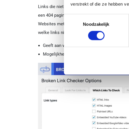
verstrekt of die ze hebben v
Links die niet meer werken zijn niet goed voor
een 404 pagina uit. Aangezien dit niet gebruiksv
Toestemmingsselectie
Websites met links die niet meer werken worde
Noodzakelijk
welke links niet meer werken? Hiervoor kun je
Geeft aan welke links niet meer werken
Mogelijkheid om de links direct via de plugi