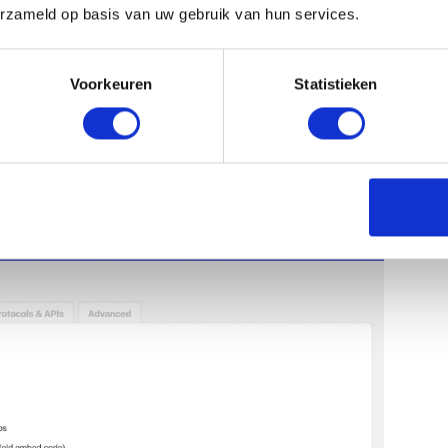
erzameld op basis van uw gebruik van hun services.
 je bezoekers. Ze klikken hierop en komen vervolgens op
riendelijk is, vinden zoekmachines dit ook niet fijn.
n dan ook lager gewaardeerd. Hoe test je nu eenvoudig
Voorkeuren
Statistieken
 de WordPress SEO plugin
Broken Link Checker
gebruiken.
n te bewerken