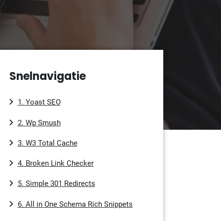
Snelnavigatie
1. Yoast SEO
2. Wp Smush
3. W3 Total Cache
4. Broken Link Checker
5. Simple 301 Redirects
6. All in One Schema Rich Snippets