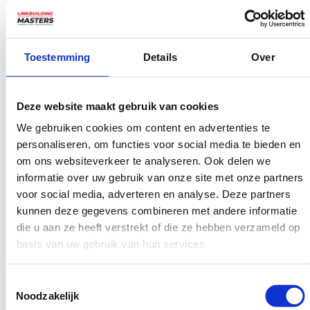
dit vaak oplossen door een nieuw .htaccess-bestand aan te
maken.
Toestemming
Details
Over
Het controleren van WordPress-plugins of thema’s kan ook
nuttig zijn om een HTTP 500 error op te lossen.
Deze website maakt gebruik van cookies
Clientzijde problemen verhelpen
We gebruiken cookies om content en advertenties te
personaliseren, om functies voor social media te bieden en
Aan de clientzijde kun je proberen je browser cache te legen
om ons websiteverkeer te analyseren. Ook delen we
om te zien of dit de HTTP 500 error oplost.
informatie over uw gebruik van onze site met onze partners
voor social media, adverteren en analyse. Deze partners
Een andere optie is om contact op te nemen met de
kunnen deze gegevens combineren met andere informatie
die u aan ze heeft verstrekt of die ze hebben verzameld op
klantenservice van je hostingprovider voor meer hulp bij het
basis van uw gebruik van hun services.
oplossen van de HTTP fout 500.
Belangrijk:
Houd er rekening mee dat de oplossingen en
Toestemmingsselectie
Noodzakelijk
stappen die hier worden besproken, mogelijk niet voor elke