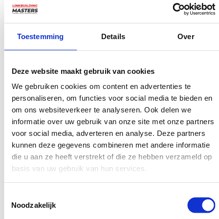
opleggen met soms verstrekkende gevolgen. Het is
eigenlijk niet reëel om te denken dat je op deze manier
hoog in de ranking van de zoekmachines zult
Toestemming
Details
Over
terechtkomen. Begin hier dus nooit aan!
Richt je op goede SEO
Deze website maakt gebruik van cookies
praktijken
We gebruiken cookies om content en advertenties te
personaliseren, om functies voor social media te bieden en
In plaats van je bezig te houden met Black hat SEO
om ons websiteverkeer te analyseren. Ook delen we
methoden kun je veel beter je tijd en energie steken in
informatie over uw gebruik van onze site met onze partners
jouw website zo aantrekkelijk en effectief mogelijk te
voor social media, adverteren en analyse. Deze partners
kunnen deze gegevens combineren met andere informatie
maken. Google hecht er veel waarde aan dat een bezoeker
die u aan ze heeft verstrekt of die ze hebben verzameld op
van een site ook hulp en ondersteuning krijgt en de
basis van uw gebruik van hun services.
artikelen vindt waar hij of zij naar op zoek was.
Toestemmingsselectie
Door zo nu en dan exclusieve, verfrissende, goede content
Noodzakelijk
aan jouw site toe te voegen en je te richten op een goede