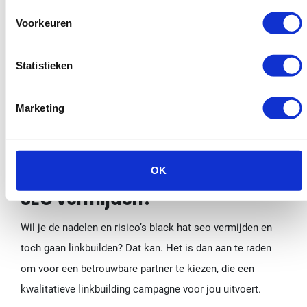
SEO strategie
, zul je gegarandeerd méér verkeer naar je
Voorkeuren
site weten te leiden.
Heb jij weleens Black hat SEO gebruikt om jouw site
Statistieken
hoger te laten eindigen in een ranking van een
zoekmachine? Heeft dit goed uitgepakt of heb je er spijt
Marketing
van? Wil je meer weten over Black hat SEO? Deel met ons
wat jij hebt meegemaakt!
OK
Toch linkbuilden en black hat
SEO vermijden?
Wil je de nadelen en risico’s black hat seo vermijden en
toch gaan linkbuilden? Dat kan. Het is dan aan te raden
om voor een betrouwbare partner te kiezen, die een
kwalitatieve linkbuilding campagne voor jou uitvoert.