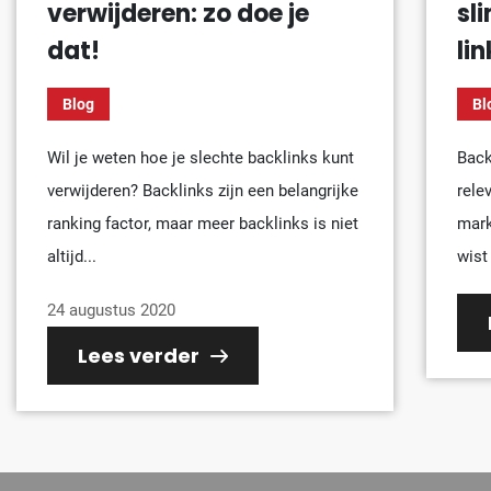
verwijderen: zo doe je
sl
dat!
li
Blog
Bl
Wil je weten hoe je slechte backlinks kunt
Back
verwijderen? Backlinks zijn een belangrijke
rele
ranking factor, maar meer backlinks is niet
mark
altijd...
wist 
24 augustus 2020
Lees verder