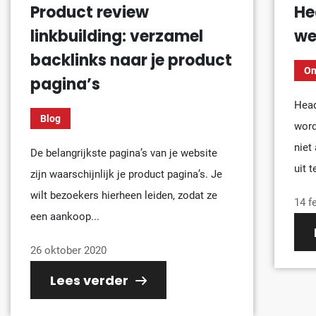
Product review
He
linkbuilding: verzamel
we
backlinks naar je product
On
pagina’s
Head
Blog
word
niet
De belangrijkste pagina’s van je website
uit t
zijn waarschijnlijk je product pagina’s. Je
wilt bezoekers hierheen leiden, zodat ze
14 f
een aankoop...
26 oktober 2020
Lees verder