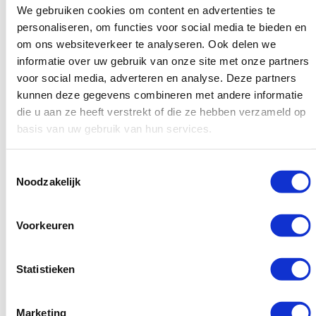
We gebruiken cookies om content en advertenties te
personaliseren, om functies voor social media te bieden en
Aan de andere kant is het ook maar de vraag of dit echt
om ons websiteverkeer te analyseren. Ook delen we
zin heeft. Vroeg of laat ontdekken de zoekmachines dat
informatie over uw gebruik van onze site met onze partners
het doorway pages zijn en dan word je waarschijnlijk
voor social media, adverteren en analyse. Deze partners
bestraft. Je rankings zullen dan meestal een stuk omlaag
kunnen deze gegevens combineren met andere informatie
die u aan ze heeft verstrekt of die ze hebben verzameld op
gaan.
basis van uw gebruik van hun services.
Daarbij is het ook nog eens zo dat het
conversiepercentage van bezoekers die binnenkomen via
Toestemmingsselectie
Noodzakelijk
een doorway pagina vaak een stuk lager is. Dat is ook niet
zo vreemd, want bezoekers moeten nog een keer klikken
Voorkeuren
voordat ze op de bestemming komen. Als die
bestemming dan niet zo relevant is, is de kans een stuk
Statistieken
kleiner dat ze iets kopen of zich aanmelden. Doorway
pagina’s zien er vaak ook niet zo betrouwbaar uit,
Marketing
waardoor bezoekers dit snel wegklikken.