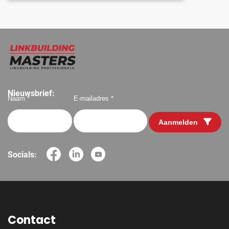
Nieuwsbrief:
Naam *
E-mailadres *
Aanmelden
Socials:
Contact