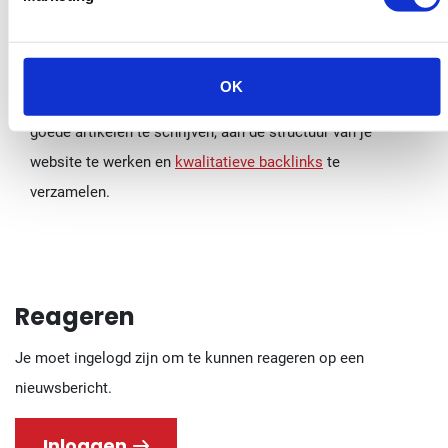
Al met al levert het gebruik van doorway pages je
waarschijnlijk weinig op, maar het zou nog wel kunnen
OK
werken. Wij denken echter dat het beter is om gewoon
goede artikelen te schrijven, aan de structuur van je
website te werken en
kwalitatieve backlinks
te
verzamelen.
Reageren
Je moet ingelogd zijn om te kunnen reageren op een
nieuwsbericht.
Inloggen