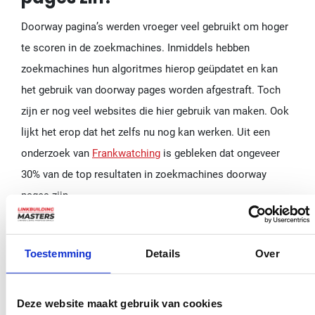
Doorway pagina’s werden vroeger veel gebruikt om hoger
te scoren in de zoekmachines. Inmiddels hebben
zoekmachines hun algoritmes hierop geüpdatet en kan
het gebruik van doorway pages worden afgestraft. Toch
zijn er nog veel websites die hier gebruik van maken. Ook
lijkt het erop dat het zelfs nu nog kan werken. Uit een
onderzoek van
Frankwatching
is gebleken dat ongeveer
30% van de top resultaten in zoekmachines doorway
pages zijn.
Je zou er dus voor kunnen kiezen om alsnog gebruik te
maken van brugpagina’s. Dit zou een tijdje goed voor je
Toestemming
Details
Over
SEO kunnen werken. Hiermee kun je op meerdere
zoektermen snel hoog scoren en meer bezoekers naar je
Deze website maakt gebruik van cookies
website leiden.