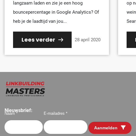
langzaam laden en zie je een hoog
op n
bouncepercentage in Google Analytics? Of
wein
heb je de laadtijd van jou...
Sear
Lees verder
28 april 2020
Nieuwsbrief:
Naam *
E-mailadres *
Aanmelden