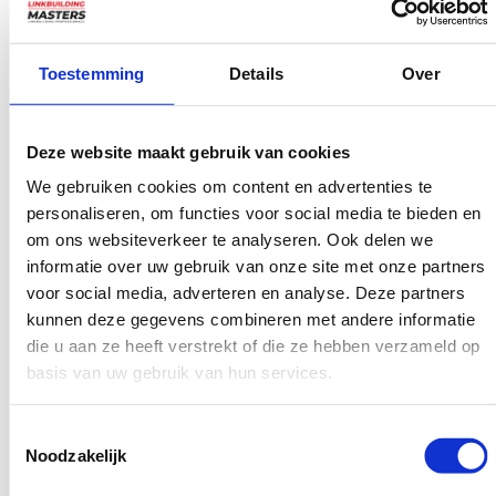
De toekomst van
linkbuilding
voor startups.
Toestemming
Details
Over
de toekomst van linkbuilding voor lokale bedrijven.
de toekomst van linkbuilding voor non-profit
organisaties.
Deze website maakt gebruik van cookies
de toekomst van linkbuilding voor kleine ondernemers.
We gebruiken cookies om content en advertenties te
personaliseren, om functies voor social media te bieden en
de toekomst van linkbuilding voor e-commerce
om ons websiteverkeer te analyseren. Ook delen we
websites.
informatie over uw gebruik van onze site met onze partners
voor social media, adverteren en analyse. Deze partners
Is dit meer werk dan het simpelweg spinning van
kunnen deze gegevens combineren met andere informatie
artikelen. Ja. Maar het is veel minder werk dan het
die u aan ze heeft verstrekt of die ze hebben verzameld op
schrijven van gastberichten over geheel ongerelateerde
basis van uw gebruik van hun services.
onderwerpen omdat het meeste onderzoek al gedaan is.
Toestemmingsselectie
Negatieve SEO
Noodzakelijk