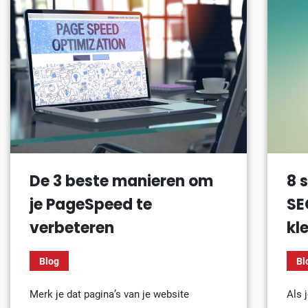
De 3 beste manieren om
8 
je PageSpeed te
SE
verbeteren
kl
Blog
Bl
Merk je dat pagina’s van je website
Als 