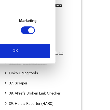
32. Whitespark Google Business
Review Link Generator
Marketing
Analytics tools
33. Google Analytics
34. Keyword Hero
OK
35. Ahrefs WordPress SEO Plugin
36. Google Data Studio
Linkbuilding tools
37. Scraper
38. Ahrefs Broken Link Checker
39. Help a Reporter (HARO)