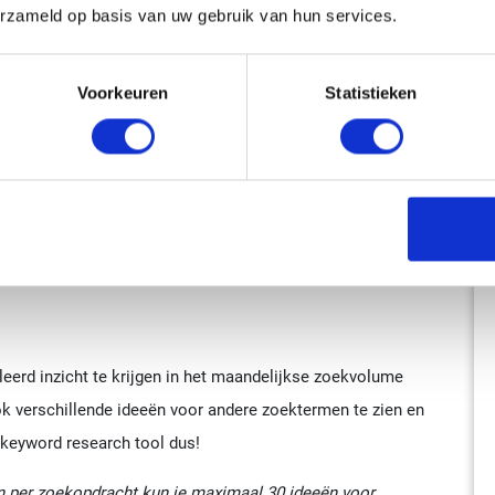
erzameld op basis van uw gebruik van hun services.
linkbuilding”
Voorkeuren
Statistieken
aalde zoekterm analyseren. Je ziet in een grafiek wanneer
 kan handig zijn voor seizoensproducten, maar ook als je
t een trend zijn.
eerd inzicht te krijgen in het maandelijkse zoekvolume
ok verschillende ideeën voor andere zoektermen te zien en
e keyword research tool dus!
 en per zoekopdracht kun je maximaal 30 ideeën voor