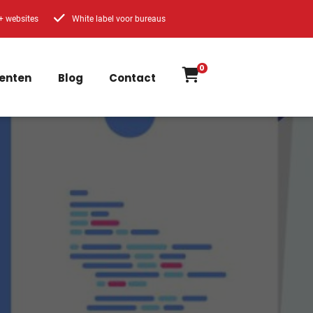
+ websites
White label voor bureaus
0
enten
Blog
Contact