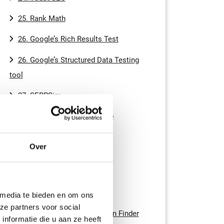
25. Rank Math
26. Google’s Rich Results Test
26. Google’s Structured Data Testing
tool
27. SERPSim
28. Merkle’s Schema Markup
Generator
Over
29. Ahrefs SEO Toolbar
Lokale SEO tools
30. Google My Business
 media te bieden en om ons
ze partners voor social
31. Whitespark Local Citation Finder
nformatie die u aan ze heeft