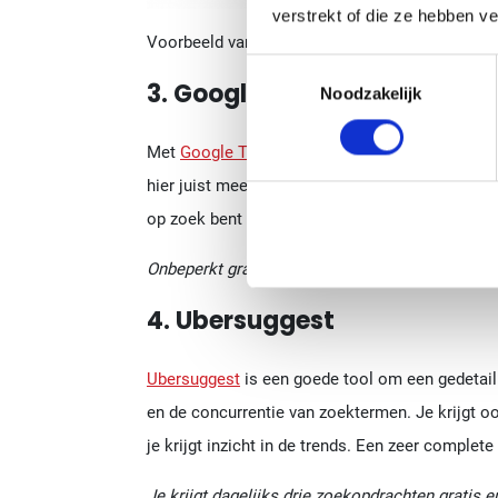
verstrekt of die ze hebben v
Voorbeeld van Answer The Public op zoekterm ”
Toestemmingsselectie
3. Google Trends
Noodzakelijk
Met
Google Trends
kun je de trend van een bep
hier juist meer of minder op wordt gezocht. Dit
op zoek bent naar onderwerpen die op dit momen
Onbeperkt gratis gebruiken.
4. Ubersuggest
Ubersuggest
is een goede tool om een gedetaill
en de concurrentie van zoektermen. Je krijgt o
je krijgt inzicht in de trends. Een zeer complet
Je krijgt dagelijks drie zoekopdrachten gratis