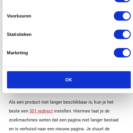
artikel op te nemen of je kunt gaan gastbloggen.
Voorkeuren
Verder is het belangrijk dat je backlinkprofiel natuurlijk
lijkt en voldoende gevarieerd is. Verzamel links van
Statistieken
verschillende soorten websites en kies steeds voor
andere anchor teksten. Plaats ook niet in één keer een
Marketing
groot aantal links, maar maak hier een continu proces
van.
7. Stel 301 redirects in voor
OK
oude productpagina’s
Als een product niet langer beschikbaar is, kun je het
beste een
301 redirect
instellen. Hiermee laat je de
zoekmachines weten dat een pagina niet langer bestaat
en is verhuisd naar een nieuwe pagina. Je stuurt de