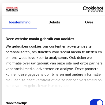
Zorg ervoor dat elke title tag en meta description uniek,
relevant en aantrekkelijk is. Verwerk hier ook altijd
minstens eenmaal de belangrijkste zoekterm van de
Toestemming
Details
Over
pagina in. Je kunt deze data in je Shopify shop aanpassen
via Online winkel -> Voorkeuren..
Deze website maakt gebruik van cookies
6. Verzamel kwalitatieve
We gebruiken cookies om content en advertenties te
backlinks naar je shop
personaliseren, om functies voor social media te bieden en
om ons websiteverkeer te analyseren. Ook delen we
Om hoger te ranken in de zoekmachines is een kwalitatief
informatie over uw gebruik van onze site met onze partners
backlinkprofiel nog steeds enorm belangrijk. Verzamel
voor social media, adverteren en analyse. Deze partners
kunnen deze gegevens combineren met andere informatie
daarom kwalitatieve backlinks van relevante startpagina’s
die u aan ze heeft verstrekt of die ze hebben verzameld op
en blogs. Je kunt ervoor kiezen om een
linkbuilding
basis van uw gebruik van hun services.
pakket
te kopen en daarnaast zelf nog wat backlinks van
blogs te verzamelen. Zo kun je schrijvers van relevante
Toestemmingsselectie
Noodzakelijk
blogartikelen vragen een link naar jouw pagina in hun