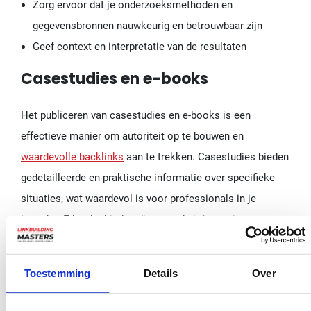
Zorg ervoor dat je onderzoeksmethoden en
gegevensbronnen nauwkeurig en betrouwbaar zijn
Geef context en interpretatie van de resultaten
Casestudies en e-books
Het publiceren van casestudies en e-books is een
effectieve manier om autoriteit op te bouwen en
waardevolle backlinks
aan te trekken. Casestudies bieden
gedetailleerde en praktische informatie over specifieke
situaties, wat waardevol is voor professionals in je
branche. E-books bieden diepgaande informatie over een
onderwerp en kunnen een uitstekende bron van links zijn.
Overweeg de volgende tips voor het creëren van
Toestemming
Details
Over
linkwaardige casestudies en e-books: