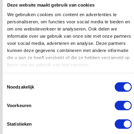
Kies relevante en praktische onderwerpen die
Deze website maakt gebruik van cookies
aansluiten bij de behoeften van je doelgroep
We gebruiken cookies om content en advertenties te
Gebruik voorbeelden, statistieken en feitelijke
personaliseren, om functies voor social media te bieden en
informatie om je punten te onderbouwen
om ons websiteverkeer te analyseren. Ook delen we
informatie over uw gebruik van onze site met onze partners
Formatteer je content op een professionele en leesbare
voor social media, adverteren en analyse. Deze partners
manier, met behulp van koppen, vetgedrukte tekst en
kunnen deze gegevens combineren met andere informatie
andere opmaakelementen
die u aan ze heeft verstrekt of die ze hebben verzameld op
basis van uw gebruik van hun services.
Toestemmingsselectie
Noodzakelijk
Voorkeuren
Statistieken