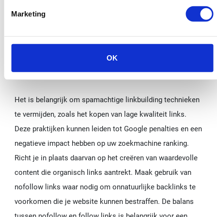
Marketing
Extra linkbuilding tips:
voorkom deze fouten
Het vermijden van spammy
OK
technieken
Het is belangrijk om spamachtige linkbuilding technieken
te vermijden, zoals het kopen van lage kwaliteit links.
Deze praktijken kunnen leiden tot Google penalties en een
negatieve impact hebben op uw zoekmachine ranking.
Richt je in plaats daarvan op het creëren van waardevolle
content die organisch links aantrekt. Maak gebruik van
nofollow links waar nodig om onnatuurlijke backlinks te
voorkomen die je website kunnen bestraffen. De balans
tussen nofollow en follow links is belangrijk voor een