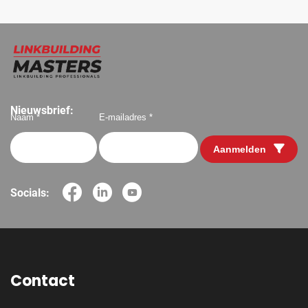
Nieuwsbrief:
Naam *
E-mailadres *
Aanmelden
Socials:
Contact