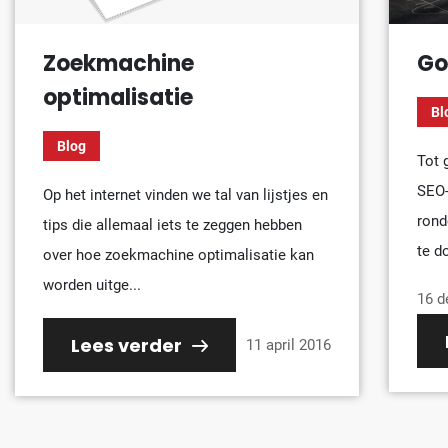
Zoekmachine
Go
optimalisatie
Bl
Blog
Tot 
SEO-
Op het internet vinden we tal van lijstjes en
rond
tips die allemaal iets te zeggen hebben
te d
over hoe zoekmachine optimalisatie kan
worden uitge...
16 d
Lees verder
11 april 2016