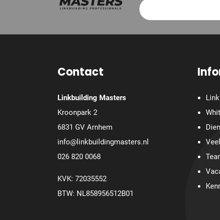
Contact
Inf
Linkbuilding Masters
Link
Kroonpark 2
Whit
6831 GV Arnhem
Die
info@linkbuildingmasters.nl
Veel
026 820 0068
Tea
Vac
KVK: 72035552
Ken
BTW: NL858956512B01