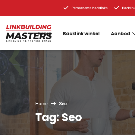
Permanente backlinks
Backlin
Home
Backlink winkel
Aanbod
Home
Seo
Tag: Seo