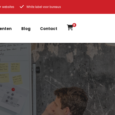
+ websites
White label voor bureaus
0
enten
Blog
Contact