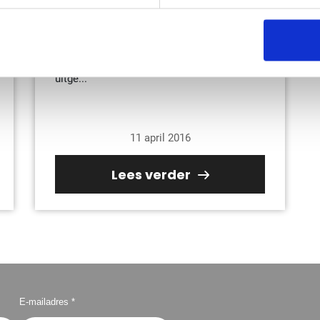
Op het internet vinden we tal van lijstjes en
tips die allemaal iets te zeggen hebben over
hoe zoekmachine optimalisatie kan worden
uitge...
11 april 2016
Lees verder
E-mailadres *