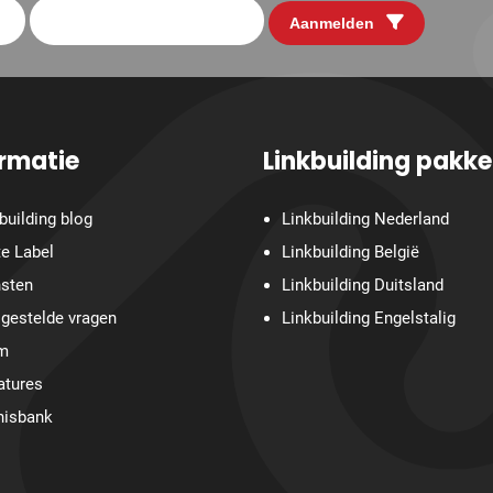
Aanmelden
ormatie
Linkbuilding pakke
building blog
Linkbuilding Nederland
e Label
Linkbuilding België
nsten
Linkbuilding Duitsland
gestelde vragen
Linkbuilding Engelstalig
m
atures
nisbank