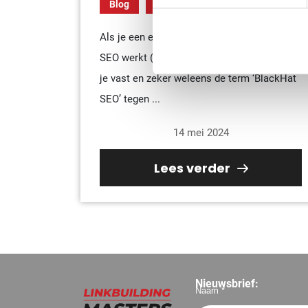
Blog
Seo Termen en afkortingen
Als je een enigszins bekend bent met hoe
SEO werkt (zoekmachine optimalisatie) ben
je vast en zeker weleens de term ‘BlackHat
SEO’ tegen ...
14 mei 2024
Lees verder
Nieuwsbrief:
Naam *