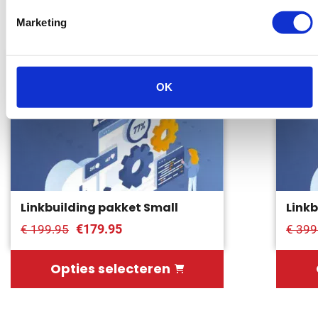
onze
linkbuilding pakketten
.
Marketing
Bespaar tot 10%
Bespaa
OK
Linkbuilding pakket Small
Link
€179.95
€ 199.95
€ 399
Opties selecteren