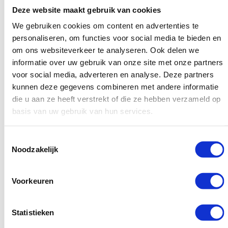
Gebruik beschrijvende anker teksten die duidelijk maken
Deze website maakt gebruik van cookies
waar de link naartoe leidt.
We gebruiken cookies om content en advertenties te
personaliseren, om functies voor social media te bieden en
Probeer zoveel mogelijk links op een natuurlijke manier in
om ons websiteverkeer te analyseren. Ook delen we
het artikel te verwerken, maar zorg dat het natuurlijk blijft
informatie over uw gebruik van onze site met onze partners
ogen en voorkom niet relevant geplaatste links.
voor social media, adverteren en analyse. Deze partners
kunnen deze gegevens combineren met andere informatie
die u aan ze heeft verstrekt of die ze hebben verzameld op
basis van uw gebruik van hun services.
3. Koop een linkbuilding pakket
Toestemmingsselectie
Je hebt waarschijnlijk wel eens gehoord dat het aantal
Noodzakelijk
backlinks naar je website belangrijk is voor je Google
rankings. Naast het aantal backlinks is trouwens ook de
Voorkeuren
kwaliteit van belang. Om je website een boost te geven kun je
een linkbuilding pakket kopen. Kies altijd voor een linkbuilding
Statistieken
pakket met backlinks van hoge kwaliteit, zoals