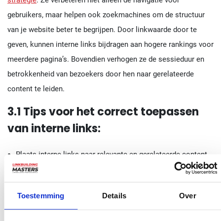
strategie
. Ze verbeteren niet alleen de navigatie voor
gebruikers, maar helpen ook zoekmachines om de structuur
van je website beter te begrijpen. Door linkwaarde door te
geven, kunnen interne links bijdragen aan hogere rankings voor
meerdere pagina’s. Bovendien verhogen ze de sessieduur en
betrokkenheid van bezoekers door hen naar gerelateerde
content te leiden.
3.1 Tips voor het correct toepassen
van interne links:
Plaats interne links naar relevante en gerelateerde content
om gebruikers langer op je site te houden.
Zorg dat je meest belangrijke pagina’s de meeste interne
Toestemming
Details
Over
links ontvangen: zo help je Google je belangrijkste pagina’s
te herkennen.